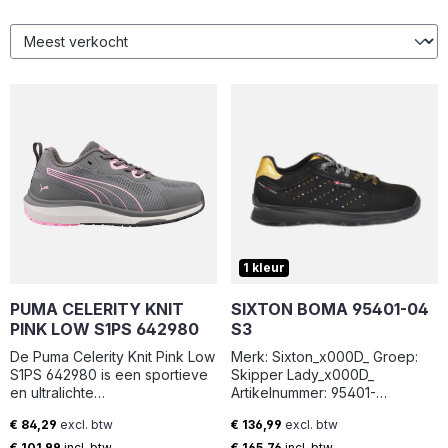
1 kleur
PUMA CELERITY KNIT
SIXTON BOMA 95401-04
PINK LOW S1PS 642980
S3
De Puma Celerity Knit Pink Low
Merk: Sixton_x000D_ Groep:
S1PS 642980 is een sportieve
Skipper Lady_x000D_
en ultralichte
Artikelnummer: 95401-
veiligheidsschoen die comfort
04_x000D_ Model: Veter
€ 84,29
excl. btw
€ 136,99
excl. btw
en bescherming perfect
laag_x000D_ Damesschoen:
Normale prijs:
Normale prijs:
combineert. Deze
Ja_x000D_ Normering:
€ 101,99
incl. btw
€ 165,76
incl. btw