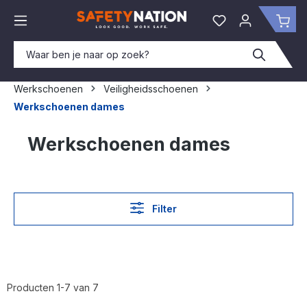
hoofdinhoud
Je hebt 0 items o
Win
Werkschoenen
Veiligheidsschoenen
Werkschoenen dames
Werkschoenen dames
Filter
Producten 1-7 van 7