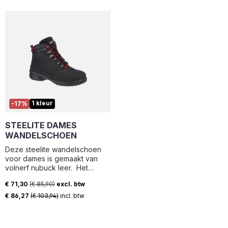
en antiperforatiezool ESD-
binnenwerkzaamheden is.
functionaliteit voor veilige
werkomgevingen met
elektronica Ademend materiaal
en voering voor fris en droog
draagcomfort MOTION WNS-
zool met uitstekende grip en
schokabsorptie
Hittebestendige zool tot 300°C
voor extra bescherming
Evercushion® inlegzool voor
langdurige demping en
1 kleur
-17%
comfort Sportieve, moderne
uitstraling in grijs/roze design
‎STEELITE DAMES
WANDELSCHOEN ‎
‎Deze steelite wandelschoen
voor dames is gemaakt van
volnerf nubuck leer. ‎ ‎Het
waterbestendige bovenwerk
€ 71,30
(€ 85,90)
excl. btw
voorkomt waterpenetratie
Verkoopprijs:
terwijl de gewatteerde kraag
€ 86,27
(€ 103,94)
incl. btw
de hele dag comfort biedt. ‎