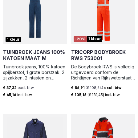
gevormde broekspijpen. Gulp
met rits. Voorzakken.
Achterzakken met versterking.
Verstelbare hamerlus.
Dijbeenzak met telefoonzak
en klep met verborgen
drukknopen. Versterkte
1 kleur
-20%
1 kleur
duimstokzak. Pennenzakje.
Verstelbare kniezakken van
TUINBROEK JEANS 100%
extreem slijtvast CORDURA®
TRICORP BODYBROEK
(1000 D) met klep en opening
KATOEN MAAT M
RWS 753001
aan de bovenzijde. Reflectie-
Tuinbroek jeans, 100% katoen
De Bodybroek RWS is volledig
effecten. We raden de 00418-
spijkerstof, 1 grote borstzak, 2
uitgevoerd conform de
100, 00718-100, 50451-916 en
zijzakken, 2 intasten en
Richtlijnen van Rijkswaterstaat.
20118-915 kniebeschermers
duimstokzak
Daarnaast is de Bodybroek
aan voor dit model.
€ 37,32
excl. btw
€ 86,91
(€ 108,64)
excl. btw
RWS op hoge zichtbaarheid
Gecertificeerd in combinatie
Normale prijs:
Verkoopprijs:
gecertificeerd conform de
€ 45,16
incl. btw
€ 105,16
(€ 131,45)
incl. btw
met kniebeschermertype
norm EN ISO
SHORT of LONG in
20471:2013+A1:2016 / Klasse 3.
overeenstemming met EN
Met deze bodybroek ben je
14404.
dus optimaal zichtbaar! De
verstelbare schoudersluiting
met klittenband zorgt voor een
goed aansluitende pasvorm.