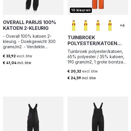
10 kleuren
OVERALL PARIJS 100%
+6
KATOEN 2-KLEURIG
- Overall 100% katoen 2-
TUINBROEK
kleurig. - Doekgewicht 300
POLYESTER/KATOEN
grams/m2. - Verdekte
ORANJE-KORENBLAUW
Tuinbroek polyester/katoen,
drukknoopsluiting. -
MAAT 60
€ 33,92
excl. btw
65% polyester / 35% katoen,
Verstelbaar elastiek in de rug /
Normale prijs:
190 gram/m2, 1 grote borstzak
taille. - Rugplooien. - 2
€ 41,04
incl. btw
met drukknoopsluiting, 2
borstzakken met klep. - 2
€ 20,32
excl. btw
zijzakken, 2 intasten,
zijzakken. - 2 intasten. -
Normale prijs:
achterzak en duimstokzak
Achterzak en duimstok.
€ 24,59
incl. btw