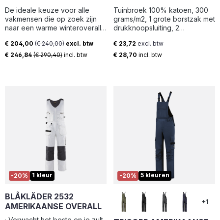
MAAT 52
De ideale keuze voor alle
Tuinbroek 100% katoen, 300
vakmensen die op zoek zijn
grams/m2, 1 grote borstzak met
naar een warme winteroverall
drukknoopsluiting, 2
waarin ze de hele dag droog
steekzakken, 2 intasten,
€ 204,00
(€ 240,00)
excl. btw
€ 23,72
excl. btw
blijven, voor werk onder barre
achterzak en duimstokzak
Verkoopprijs:
Normale prijs:
omstandigheden op zee of
€ 246,84
(€ 290,40)
incl. btw
€ 28,70
incl. btw
aan land.
1 kleur
5 kleuren
-20%
-20%
BLÅKLÄDER 2532
+1
AMERIKAANSE OVERALL
· Verwacht het beste en je zult