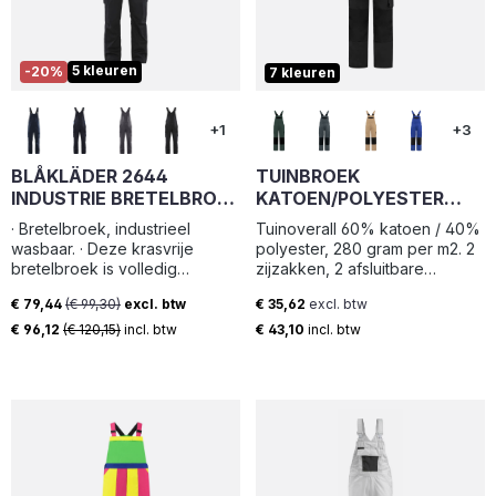
5 kleuren
-20%
7 kleuren
+1
+3
BLÅKLÄDER 2644
TUINBROEK
INDUSTRIE BRETELBROEK
KATOEN/POLYESTER
STRETCH
ZWART MAAT 56
· Bretelbroek, industrieel
Tuinoverall 60% katoen / 40%
wasbaar. · Deze krasvrije
polyester, 280 gram per m2. 2
bretelbroek is volledig
zijzakken, 2 afsluitbare
gemaakt van comfortabele 2-
intasten, beenzak, grote
€ 79,44
(€ 99,30)
excl. btw
€ 35,62
excl. btw
weg stretchstof. · Verborgen
afsluitbare borstzak, cordura
Verkoopprijs:
Normale prijs:
functies, waaronder een
kniezakken, rolmaatzak,
€ 96,12
(€ 120,15)
incl. btw
€ 43,10
incl. btw
duimstokzak aan de
duimstokzak
binnenkant en drukknopen,
maken deze zeer betrouwbaar
om te dragen bij het werken in
omgevingen met gevoelige
oppervlakken. · Reflecterende
details aan de broekspijpen
zorgt voor extra zichtbaarheid