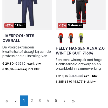
Het doek is in een soepele
maar stevige combinatie van
polyester met katoen gemaakt.
De bodybroek is voorzien van
een gestikte reflecterende
striping. De vele zakken
1 kleur
3 kleuren
-17%
-15%
bieden voldoende
opbergmogelijkheden. Het
LIVERPOOL-RITS
voorpand heeft een verdekte
drukknoopsluiting en bij het
OVERALL
kruis is een rits voorzien. De
De voorgekrompen
HELLY HANSEN ALNA 2.0
broekspijpen hebben
kwaliteitsstof draagt bij aan de
inpandige kniestukken en de
WINTER SUIT 71694
professionele uitstraling van dit
dubbele zoom is met circa 6
Een echt winterpak met hoge
kledingstuk. Meerdere zakken
cm te verlengen.
€ 29,80
(€ 35,90)
excl. btw
zichtbaarheid ontworpen en
en een hamerlus completeren
Verkoopprijs:
ontwikkeld in samenwerking
de allround styling.
€ 36,06
(€ 43,44)
incl. btw
met verschillende van onze
€ 318,75
(€ 375,00)
excl. btw
professionele gebruikers. Het
Verkoopprijs:
pak is volledig wind- en
€ 385,69
(€ 453,75)
incl. btw
waterdicht met verschillende
praktische kenmerken. Het
heeft arm- en
beensneeuwvangers,
Pagina
Pagina
Pagina
Pagina
Pagina
1
2
3
4
5
beenritsen tot de knieën, Life
Pocket™, handzakken en een