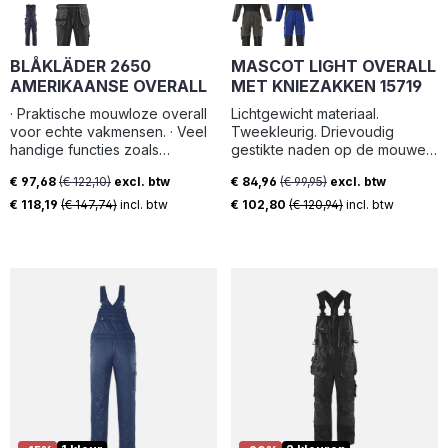
BLÅKLÄDER 2650
MASCOT LIGHT OVERALL
AMERIKAANSE OVERALL
MET KNIEZAKKEN 15719
· Praktische mouwloze overall
Lichtgewicht materiaal.
voor echte vakmensen. · Veel
Tweekleurig. Drievoudig
handige functies zoals
gestikte naden op de mouwen,
borstzakken met safetystraps,
schouders, broekspijpen en
€ 97,68
(€ 122,10)
excl. btw
€ 84,96
(€ 99,95)
excl. btw
losse spijkerzakken die in de
kruis. Hoge kraag. Sluiting met
Verkoopprijs:
Verkoopprijs:
voorzakken kunnen worden
tweewegrits, windvanger en
€ 118,19
(€ 147,74)
incl. btw
€ 102,80
(€ 120,94)
incl. btw
gestopt. · Dijbeenzak met klep,
drukknopen. Borstzakken met
potloodzak en telefoonzak en
klep en drukknopen.
kniezakken van CORDURA®
Voorzakken. Ergonomisch
gevormde broekspijpen.
Achterzakken met klep.
Dijbeenzak met klep en
verborgen drukknopen.
Duimstokzak met
versterkingen bij de opening.
Manchetten met
drukknoopregulering. Elastiek
en rugplooi. Verstelbare
kniezakken van polyester.