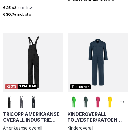
gestopt. · Dijbeenzak met klep,
€ 25,42
excl. btw
potloodzak en telefoonzak en
Normale prijs:
€ 30,76
incl. btw
kniezakken van CORDURA®
3 kleuren
-20%
11 kleuren
+7
TRICORP AMERIKAANSE
KINDEROVERALL
OVERALL INDUSTRIE
POLYESTER/KATOEN
752001
NAVY MAAT 140
Amerikaanse overall
Kinderoverall