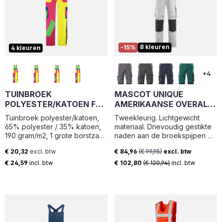
8 kleuren
-15%
4 kleuren
+4
TUINBROEK
MASCOT UNIQUE
POLYESTER/KATOEN FU-
AMERIKAANSE OVERALL
GE-GR-KOR-FRANJE
MET KNIEZAKKEN 12169
Tuinbroek polyester/katoen,
Tweekleurig. Lichtgewicht
MAAT 56
65% polyester / 35% katoen,
materiaal. Drievoudig gestikte
190 gram/m2, 1 grote borstzak
naden aan de broekspijpen en
met drukknoopsluiting, 2
in het kruis. Verstelbare
€ 20,32
excl. btw
€ 84,96
(€ 99,95)
excl. btw
zijzakken, 2 intasten,
schouderbanden met korte
Normale prijs:
Verkoopprijs:
achterzak en duimstokzak
sterke elastieken en kunststof
€ 24,59
incl. btw
€ 102,80
(€ 120,94)
incl. btw
gespen. Borstzak met klep,
pennenzakje, telefoonzakje
en verborgen drukknopen. D-
ring. Binnenzak met
klittenbandsluiting. Verstelbare
tailleband. Ergonomisch