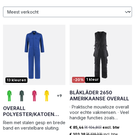
1 kleur
-20%
13 kleuren
BLÅKLÄDER 2650
+9
AMERIKAANSE OVERALL
· Praktische mouwloze overall
OVERALL
voor echte vakmensen. · Veel
POLYESTER/KATOEN
handige functies zoals
KORENBLAUW MAAT 42
Riem met stalen gesp en brede
borstzakken met safetystraps,
€ 85,44
(€ 106,80)
excl. btw
band en verstelbare sluiting.
losse spijkerzakken die in de
Verkoopprijs:
voorzakken kunnen worden
€ 103,38
(€ 129,23)
incl. btw