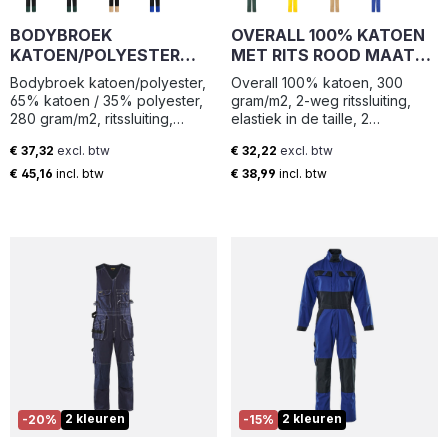
gewend bent is dit artikel
BODYBROEK
OVERALL 100% KATOEN
verkrijgbaar in een brede
KATOEN/POLYESTER
maatrange, van maat 42 t/m 66.
MET RITS ROOD MAAT
De uitneembare zoom van de
ZWART MAAT 60
50
Bodybroek katoen/polyester,
Overall 100% katoen, 300
broek biedt 6 cm extra lengte.
65% katoen / 35% polyester,
gram/m2, 2-weg ritssluiting,
280 gram/m2, ritssluiting,
elastiek in de taille, 2
elastisch rugpand, cordura
borstzakken met ritssluiting, 2
€ 37,32
excl. btw
€ 32,22
excl. btw
kniezakken, 1 borstzak
zijzakken, 2 intasten, acherzak
Normale prijs:
Normale prijs:
metpennenzakje, 1
en duimstokzak.
€ 45,16
incl. btw
€ 38,99
incl. btw
telefoonborstzak, 2 zijzakken,
2 intasten, 1 achterzak met
drukknoopsluiting,
duimstokzak en rolmaatzak
2 kleuren
2 kleuren
-20%
-15%