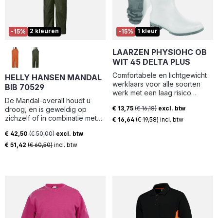
verkrijgbaar in een brede
maatrange.
2 kleuren
1 kleur
-15%
-15%
LAARZEN PHYSIOHC OB
WIT 45 DELTA PLUS
Comfortabele en lichtgewicht
HELLY HANSEN MANDAL
werklaars voor alle soorten
BIB 70529
werk met een laag risico
De Mandal-overall houdt u
Boven : PVC | Voering :
€ 13,75
(€ 16,18)
excl. btw
droog, en is geweldig op
Polyester | Zool : PVC |
Verkoopprijs:
zichzelf of in combinatie met
Inzetstuk tegen perforatie :
€ 16,64
(€ 19,58)
incl. btw
onze andere regenkleding.
Geen | Vetersysteem : Zonder
€ 42,50
(€ 50,00)
excl. btw
veters | Gewicht : 765 gram per
Verkoopprijs:
€ 51,42
(€ 60,50)
incl. btw
schoen