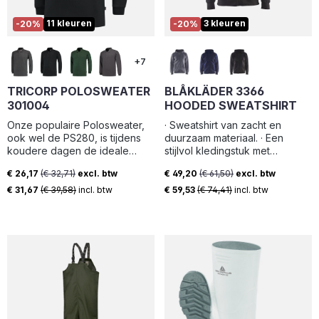
11 kleuren
3 kleuren
-20%
-20%
+7
TRICORP POLOSWEATER
BLÅKLÄDER 3366
301004
HOODED SWEATSHIRT
Onze populaire Polosweater,
· Sweatshirt van zacht en
ook wel de PS280, is tijdens
duurzaam materiaal. · Een
koudere dagen de ideale
stijlvol kledingstuk met
werktrui. De Tricorp
capuchon en rits, van zachte
€ 26,17
(€ 32,71)
excl. btw
€ 49,20
(€ 61,50)
excl. btw
Polosweater is verkrijgbaar in
jersey en opgeruwde
Verkoopprijs:
Verkoopprijs:
maar liefst 11 verschillende
binnenkant
€ 31,67
(€ 39,58)
incl. btw
€ 59,53
(€ 74,41)
incl. btw
moderne kleuren. Met deze
polotrui kom je altijd
representatief voor de dag!
Deze duurzame en kleur- en
vormvaste polotrui is aan de
binnenzijde opgeruwd voor
extra draagcomfort. Het model
beschikt verder over een
drieknoopssluiting en
zijsplitjes. De Polosweater is