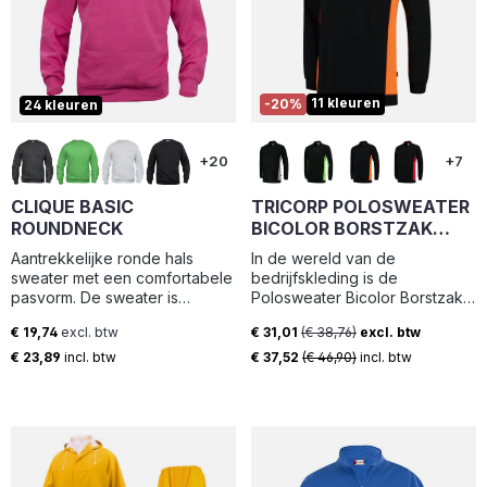
11 kleuren
-20%
24 kleuren
+20
+7
CLIQUE BASIC
TRICORP POLOSWEATER
ROUNDNECK
BICOLOR BORSTZAK
302001
Aantrekkelijke ronde hals
In de wereld van de
sweater met een comfortabele
bedrijfskleding is de
pasvorm. De sweater is
Polosweater Bicolor Borstzak
professioneel afgewerkt met
een zeer populair artikel. Deze
€ 19,74
excl. btw
€ 31,01
(€ 38,76)
excl. btw
necktape en 1x1 stretch rib in
Tricorp trui met borstzak staat
Normale prijs:
Verkoopprijs:
de boord, bij de kraag en
ook wel bekend als de Tricorp
€ 23,89
incl. btw
€ 37,52
(€ 46,90)
incl. btw
onderaan de mouwen voor
TS2000. Het is een duurzame
een optimaal draagcomfort. De
polosweater, vervaardigd uit
stof is van hoogwaardige,
een combinatie van katoen en
zachte en gestabiliseerde
polyester. De Polosweater
kwaliteit die mooi blijft, ook bij
Bicolor Borstzak bestaat uit
intensief wassen. De
twee kleuren en is verkrijgbaar