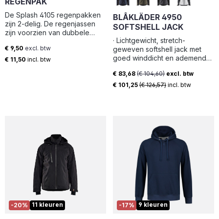
REGENPAK
De Splash 4105 regenpakken
BLÅKLÄDER 4950
zijn 2-delig. De regenjassen
SOFTSHELL JACK
zijn voorzien van dubbele
· Lichtgewicht, stretch-
sluiting met rits, drukknopen en
€ 9,50
excl. btw
geweven softshell jack met
vaste capuchon. De gele
Normale prijs:
goed winddicht en ademend
regenbroeken hebben
€ 11,50
incl. btw
vermogen. · Het jack heeft
elastiek in de taille.
€ 83,68
(€ 104,60)
excl. btw
voorgevormde mouwen, een
Verkoopprijs:
verlengd rugpand en fleece
€ 101,25
(€ 126,57)
incl. btw
gevoerde kraag voor optimaal
comfort. · Ook is het jack
voorzien van verstelbare
manchetten en zoom en veel
praktische zakken
11 kleuren
9 kleuren
-20%
-17%