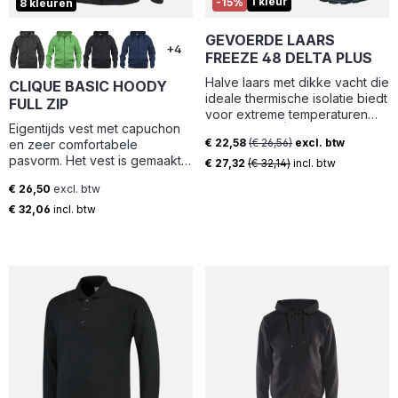
1 kleur
-15%
8 kleuren
ontwerp is de jas
gecertificeerd volgens EN 343
- beschermende kleding tegen
GEVOERDE LAARS
+4
slecht weer.
FREEZE 48 DELTA PLUS
Halve laars met dikke vacht die
CLIQUE BASIC HOODY
ideale thermische isolatie biedt
FULL ZIP
voor extreme temperaturen
Eigentijds vest met capuchon
Boven : PVC | Voering : Textiel
€ 22,58
(€ 26,56)
excl. btw
en zeer comfortabele
- Polyester - Synthetisch bont -
Verkoopprijs:
pasvorm. Het vest is gemaakt
Fleece | Binnenzool : Vilt | Zool
€ 27,32
(€ 32,14)
incl. btw
van hoogwaardige, zachte en
: Geïnjecteerd - PVC |
€ 26,50
excl. btw
gestabiliseerde kwaliteit die
Inzetstuk tegen perforatie :
Normale prijs:
mooi blijft, ook bij intensief
€ 32,06
incl. btw
Geen | Vetersysteem : Zonder
wassen. Het vest is afgewerkt
veters | Gewicht : 586 gram
met een SBS-rits, een
per schoen
oplossing voor een mobiele
telefoon en een doorvoer
voor een koptelefoon,
necktape en 1x1 stretch rib in
de boord en onderaan de
mouwen. De behandeling met
softener zorgt ervoor dat de
sweater zacht aanvoelt.