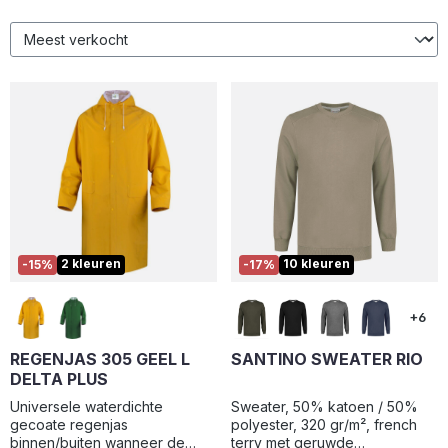
2 kleuren
10 kleuren
-15%
-17%
+6
REGENJAS 305 GEEL L
SANTINO SWEATER RIO
DELTA PLUS
Universele waterdichte
Sweater, 50% katoen / 50%
gecoate regenjas
polyester, 320 gr/m², french
binnen/buiten wanneer de
terry met geruwde