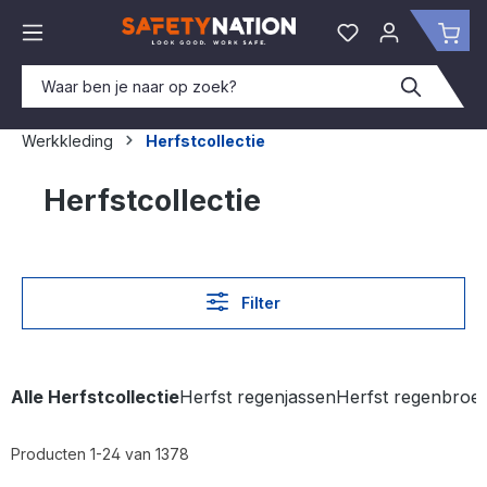
hoofdinhoud
Je hebt 0 items o
Win
Werkkleding
Herfstcollectie
Herfstcollectie
Filter
Alle Herfstcollectie
Herfst regenjassen
Herfst regenbroe
Producten 1-24 van 1378