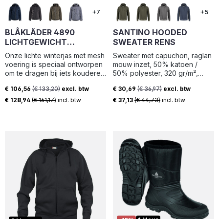
+7
+5
BLÅKLÄDER 4890
SANTINO HOODED
LICHTGEWICHT
SWEATER RENS
WINTERJAS
Onze lichte winterjas met mesh
Sweater met capuchon, raglan
voering is speciaal ontworpen
mouw inzet, 50% katoen /
om te dragen bij iets koudere
50% polyester, 320 gr/m²,
weersomstandigheden.Deze
french terry met geruwde
€ 106,56
(€ 133,20)
excl. btw
€ 30,69
(€ 36,97)
excl. btw
jas biedt bescherming tegen
binnenzijde, modern fit met
Verkoopprijs:
Verkoopprijs:
wind en water, dankzij het
plat zwaar koord in capuchon,
€ 128,94
(€ 161,17)
incl. btw
€ 37,13
(€ 44,73)
incl. btw
wind- en waterdichte materiaal
mouw en ribmanchet,
en de getapete
tailleband in 1x1 rib, halve
naden.Tegelijkertijd zorgt de
maan.
ademende eigenschap ervoor
dat je comfortabel blijft, zelfs
tijdens activiteiten die wat
meer inspanning
vereisen.Deze two-tone jas
met contrasterende kleuren in
de zijkanten is voorzien van
een afneembare capuchon en
stoere reflecterende
details.Met zijn functioneel