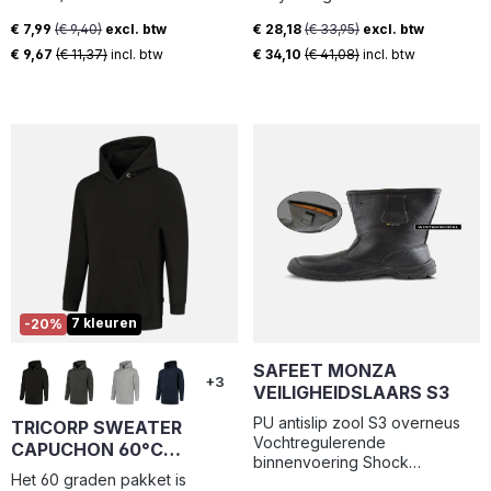
weersomstandigheden
binnenzijde, modern fit met
€ 7,99
(€ 9,40)
excl. btw
€ 28,18
(€ 33,95)
excl. btw
verslechteren Materiaal :
ronde hals, halve maan en
Verkoopprijs:
Verkoopprijs:
Polyester - PVC coating
zware 2x2 rib in kraag,
€ 9,67
(€ 11,37)
incl. btw
€ 34,10
(€ 41,08)
incl. btw
stoffen - Steun 100% Polyester
zijpanelen, manchetten en
Dubbelzijdige PVC-coating |
tailleband.
Vaste capuchon | Naden :
Thermisch gelast | Binnenkant
polsen : Elastisch | Aantal
zakken : 2
7 kleuren
-20%
SAFEET MONZA
+3
VEILIGHEIDSLAARS S3
PU antislip zool S3 overneus
TRICORP SWEATER
Vochtregulerende
CAPUCHON 60°C
binnenvoering Shock
WASBAAR 301019
Het 60 graden pakket is
absorberend Hakverhoging