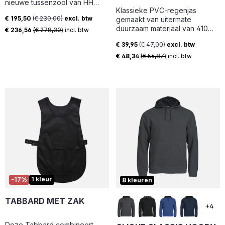
nieuwe tussenzool van HH
Klassieke PVC-regenjas
DUAL-STRIDE-technologie
€ 195,50
(€ 230,00)
excl. btw
gemaakt van uitermate
voor de optimale combinatie
Verkoopprijs:
duurzaam materiaal van 410
van demping, stabiliteit en
€ 236,56
(€ 278,30)
incl. btw
gram - dit kernproduct geeft u
energieteruggave. De
€ 39,95
(€ 47,00)
excl. btw
echt waar voor uw geld!
bovenzijde is ontwikkeld met
Verkoopprijs:
een ergonomische pasvorm
€ 48,34
(€ 56,87)
incl. btw
die uw voet omhult en biedt de
hele dag comfort. Tegelijkertijd
houdt het waterdichte en
ademende HellyTech-
membraan u droog en
beschermd. We hebben onze
ademende en
vochtafvoerende
voeringsmaterialen gemaakt
van minimaal 50%
gerecyclede inhoud gebruikt.
1 kleur
-17%
8 kleuren
TABBARD MET ZAK
+4
Deze Tabbard combineert