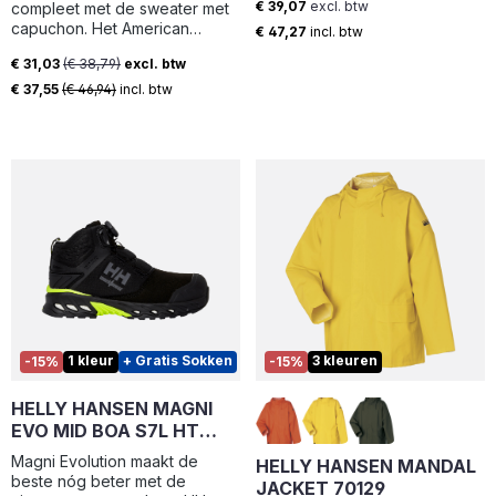
€ 39,07
excl. btw
compleet met de sweater met
Stalen neus en tussenzool
Normale prijs:
capuchon. Het American
€ 47,27
incl. btw
Fleece materiaal houdt je warm
€ 31,03
(€ 38,79)
excl. btw
tijdens koude werkdagen. Na
Verkoopprijs:
het wassen droog je de
€ 37,55
(€ 46,94)
incl. btw
sweater gemakkelijk in de
droger. Dit product is
verkrijgbaar in 8 verschillende
kleuren. De kleur greymelange
heeft een doeksamenstelling
van 60% katoen en 40%
polyester, omdat dit een
gemêleerde kleur is.
1 kleur
+ Gratis Sokken
3 kleuren
-15%
-15%
HELLY HANSEN MAGNI
EVO MID BOA S7L HT
78341
Magni Evolution maakt de
HELLY HANSEN MANDAL
beste nóg beter met de
JACKET 70129