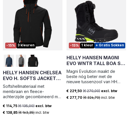
Elastische taille | Binnenkant
behandeling met softener
polsen : Elastisch | Aantal
zorgt ervoor dat de sweater
zakken : 3
zacht aanvoelt.
3 kleuren
1 kleur
+ Gratis Sokken
-15%
-15%
HELLY HANSEN MAGNI
EVO WNTR TALL BOA S7L
HT 78345
Magni Evolution maakt de
HELLY HANSEN CHELSEA
beste nóg beter met de
EVO H. SOFTS JACKET
nieuwe tussenzool van HH
74140
Softshellmateriaal met
DUAL-STRIDE-technologie
€ 229,50
(€ 270,00)
excl. btw
membraan en fleece-
voor de optimale combinatie
Verkoopprijs:
achterzijde gecombineerd met
van demping, stabiliteit en
€ 277,70
(€ 326,70)
incl. btw
een rugpaneel van een
energieteruggave. Ons
€ 114,75
(€ 135,00)
excl. btw
vierwegsstrekmateriaal zorgen
HellyGrip XRC-rubber biedt
Verkoopprijs:
voor het ultieme softshelljas.
€ 138,85
(€ 163,35)
incl. btw
grip tot -30 °C. De bovenzijde
Het vierwegsstrekmateriaal is
is ontwikkeld met een
strategisch geplaatst op de
ergonomische pasvorm die uw
bovenrug voor maximale
voet omhult en biedt de hele