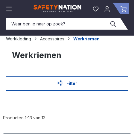
hoofdinhoud
Je hebt 0 items o
Win
Werkkleding
Accessoires
Werkriemen
Werkriemen
Filter
Producten 1-13 van 13