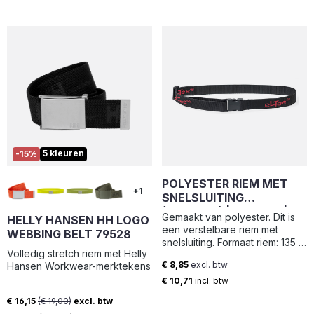
5 kleuren
-15%
POLYESTER RIEM MET
+1
SNELSLUITING
(135X4CM) | PPBL-40 |
Gemaakt van polyester. Dit is
HELLY HANSEN HH LOGO
ELTEE
een verstelbare riem met
WEBBING BELT 79528
snelsluiting. Formaat riem: 135 x
Volledig stretch riem met Helly
4 cm.
€ 8,85
excl. btw
Hansen Workwear-merktekens
Normale prijs:
€ 10,71
incl. btw
€ 16,15
(€ 19,00)
excl. btw
Verkoopprijs: