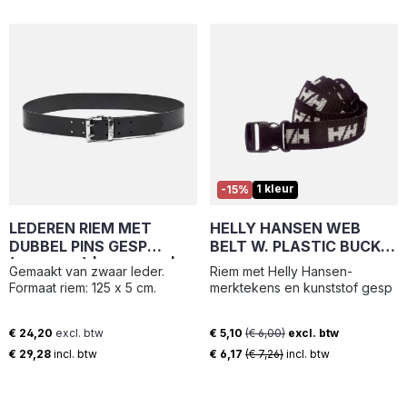
1 kleur
-15%
LEDEREN RIEM MET
HELLY HANSEN WEB
DUBBEL PINS GESP
BELT W. PLASTIC BUCKLE
(125X5CM) | LBLM-50 |
79527
Gemaakt van zwaar leder.
Riem met Helly Hansen-
ELTEE
Formaat riem: 125 x 5 cm.
merktekens en kunststof gesp
€ 24,20
excl. btw
€ 5,10
(€ 6,00)
excl. btw
Normale prijs:
Verkoopprijs:
€ 29,28
incl. btw
€ 6,17
(€ 7,26)
incl. btw