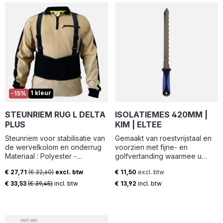
1 kleur
-15%
STEUNRIEM RUG L DELTA
ISOLATIEMES 420MM |
PLUS
KIM | ELTEE
Steunriem voor stabilisatie van
Gemaakt van roestvrijstaal en
de wervelkolom en onderrug
voorzien met fijne- en
Materiaal : Polyester -
golfvertanding waarmee u
Polypropyleen - 69%
harde en zachte
€ 27,71
(€ 32,60)
excl. btw
€ 11,50
excl. btw
Polyester 31% Elastaan
isolatiematerialen kunt snijden.
Verkoopprijs:
Normale prijs:
De handgreep is gemaakt uit 2
€ 33,53
(€ 39,45)
incl. btw
€ 13,92
incl. btw
componenten, waardoor hij
comfortabel in de hand ligt.
Lengte: 42 cm