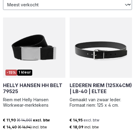
1 kleur
-15%
HELLY HANSEN HH BELT
LEDEREN RIEM (125X4CM)
79525
| LB-40 | ELTEE
Riem met Helly Hansen
Gemaakt van zwaar leder.
Workwear-merktekens
Formaat riem: 125 x 4 cm.
€ 11,90
(€ 14,00)
excl. btw
€ 14,95
excl. btw
Verkoopprijs:
Normale prijs:
€ 14,40
(€ 16,94)
incl. btw
€ 18,09
incl. btw