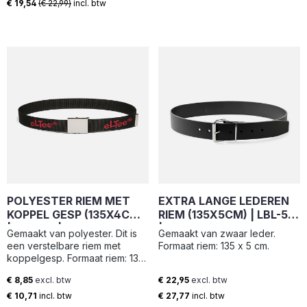
€ 19,54
(€ 22,99)
incl. btw
POLYESTER RIEM MET
EXTRA LANGE LEDEREN
KOPPEL GESP (135X4CM)
RIEM (135X5CM) | LBL-50
| PPB-40 | ELTEE
| ELTEE
Gemaakt van polyester. Dit is
Gemaakt van zwaar leder.
een verstelbare riem met
Formaat riem: 135 x 5 cm.
koppelgesp. Formaat riem: 135
x 4 cm.
€ 8,85
excl. btw
€ 22,95
excl. btw
Normale prijs:
Normale prijs:
€ 10,71
incl. btw
€ 27,77
incl. btw