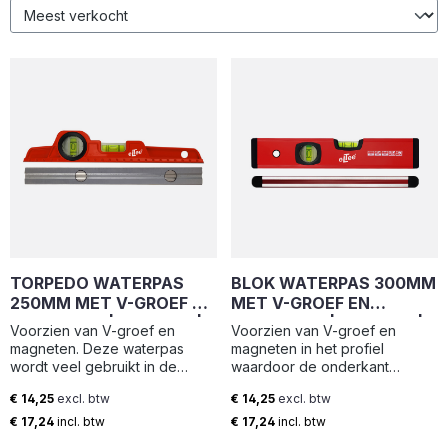
TORPEDO WATERPAS
BLOK WATERPAS 300MM
250MM MET V-GROEF EN
MET V-GROEF EN
MAGNETEN | TLM-250 |
MAGNETEN | BLM-300 |
Voorzien van V-groef en
Voorzien van V-groef en
ELTEE
ELTEE
magneten. Deze waterpas
magneten in het profiel
wordt veel gebruikt in de
waardoor de onderkant
steigerbouw. 1 horizontale en 1
eenvoudig gereinigd kan
€ 14,25
excl. btw
€ 14,25
excl. btw
verticale libel. Lengte: 250 mm
worden. Deze waterpas wordt
Normale prijs:
Normale prijs:
veel gebruikt in de
€ 17,24
incl. btw
€ 17,24
incl. btw
steigerbouw. 1 horizontale en 1