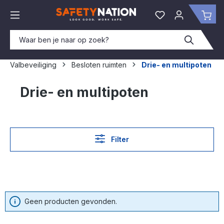
hoofdinhoud
Je hebt 0 items o
Win
Valbeveiliging
Besloten ruimten
Drie- en multipoten
Drie- en multipoten
Filter
Geen producten gevonden.