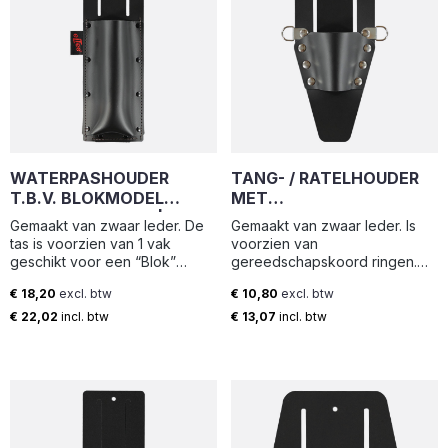
WATERPASHOUDER
TANG- / RATELHOUDER
T.B.V. BLOKMODEL
MET
WATERPAS 30CM | LHS-
GEREEDSCHAPSKOORD
Gemaakt van zwaar leder. De
Gemaakt van zwaar leder. Is
H | ELTEE
RINGEN (11.5X24.5CM) |
tas is voorzien van 1 vak
voorzien van
THL | ELTEE
geschikt voor een “Blok”
gereedschapskoord ringen.
model waterpas 30 cm.
Breedte: 11.5 cm Hoogte: 24.5
€ 18,20
excl. btw
€ 10,80
excl. btw
Breedte: 10 cm Hoogte: 29 cm
cm
Normale prijs:
Normale prijs:
€ 22,02
incl. btw
€ 13,07
incl. btw