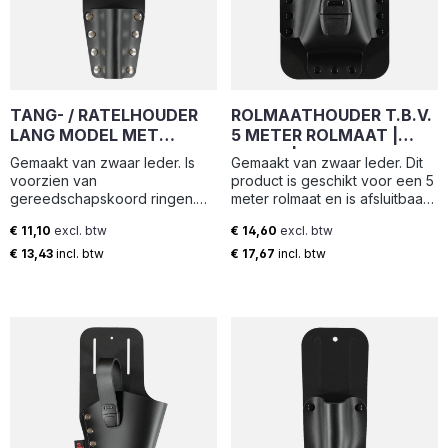
TANG- / RATELHOUDER
ROLMAATHOUDER T.B.V.
LANG MODEL MET
5 METER ROLMAAT |
GEREEDSCHAPSKOORD
MTH-5 | ELTEE
Gemaakt van zwaar leder. Is
Gemaakt van zwaar leder. Dit
RINGEN (9X26CM) | THL-L
voorzien van
product is geschikt voor een 5
| ELTEE
gereedschapskoord ringen.
meter rolmaat en is afsluitbaar
Breedte: 9 cm Hoogte: 26 cm
met snelsluiting. Breedte: 12.5
€ 11,10
excl. btw
€ 14,60
excl. btw
cm Hoogte: 20.5 cm
Normale prijs:
Normale prijs:
€ 13,43
incl. btw
€ 17,67
incl. btw