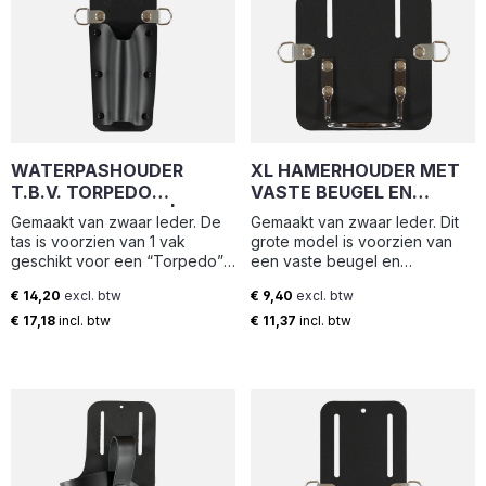
WATERPASHOUDER
XL HAMERHOUDER MET
T.B.V. TORPEDO
VASTE BEUGEL EN
WATERPAS 25CM | LHS-
GEREEDSCHAPSKOORD
Gemaakt van zwaar leder. De
Gemaakt van zwaar leder. Dit
HT | ELTEE
RINGEN (13.5X19.5CM) |
tas is voorzien van 1 vak
grote model is voorzien van
HHM-L | ELTEE
geschikt voor een “Torpedo”
een vaste beugel en
model waterpas en uitgerust
gereedschapskoord ringen.
€ 14,20
excl. btw
€ 9,40
excl. btw
met gereedschapskoord
Breedte: 13.5 cm Hoogte: 19.5
Normale prijs:
Normale prijs:
ringen. Breedte: 8 cm Hoogte:
cm Breedte loop: 6.5 cm
€ 17,18
incl. btw
€ 11,37
incl. btw
23.5 cm
Diepte loop: 4.5 cm