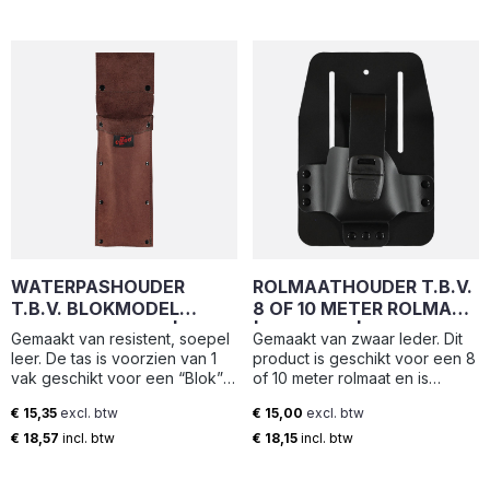
WATERPASHOUDER
ROLMAATHOUDER T.B.V.
T.B.V. BLOKMODEL
8 OF 10 METER ROLMAAT
WATERPAS 30CM | LHS-L
| MTH-8/10 | ELTEE
Gemaakt van resistent, soepel
Gemaakt van zwaar leder. Dit
| ELTEE
leer. De tas is voorzien van 1
product is geschikt voor een 8
vak geschikt voor een “Blok”
of 10 meter rolmaat en is
model waterpas 30 cm.
afsluitbaar met snelsluiting.
€ 15,35
excl. btw
€ 15,00
excl. btw
Breedte: 11 cm Hoogte: 36.5 cm
Breedte: 13.5 cm Hoogte: 19.5
Normale prijs:
Normale prijs:
cm
€ 18,57
incl. btw
€ 18,15
incl. btw