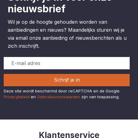
polyamide (300 g/m²), een
nieuwsbrief
extreem slijtvast materiaal dat
bestand is tegen intensief
dagelijks gebruik. De slimme
Wil je op de hoogte gehouden worden van
indeling met een ruim
aanbiedingen en nieuws? Maandelijks sturen wij je
hoofdvak en meerdere
via email onze aanbieding of nieuwsberichten als u
kleinere opbergvakken zorgt
ervoor dat schroeven,
zich inschrijft.
spijkers, bits en
handgereedschap
overzichtelijk kunnen worden
opgeborgen. Extra
verstevigingen op de meest
belaste punten verhogen de
Schrijf je in
duurzaamheid, zodat de
zakken ook onder zware
Deze site wordt beschermd door reCAPTCHA en de Google
werkomstandigheden optimaal
Privacybeleid
en
Gebruiksvoorwaarden
zijn van toepassing.
blijven presteren. Pluspunten
Set van twee afneembare
holsterzakken voor extra
opbergruimte. Compatibel met
Snickers Flexi Pocket-
systeem, werkbroeken en
toolvesten. Ook te gebruiken
Klantenservice
aan een standaard riem met