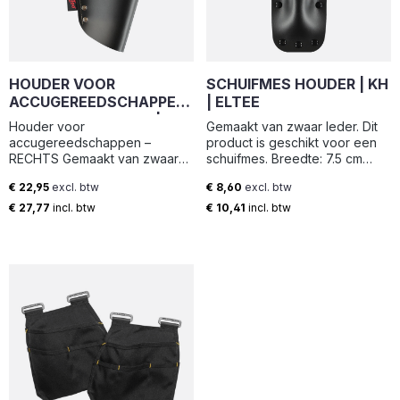
HOUDER VOOR
SCHUIFMES HOUDER | KH
ACCUGEREEDSCHAPPEN
| ELTEE
RECHTS GEDRAGEN | DHL
Houder voor
Gemaakt van zwaar leder. Dit
| ELTEE
accugereedschappen –
product is geschikt voor een
RECHTS Gemaakt van zwaar
schuifmes. Breedte: 7.5 cm
leder. Dit product is geschikt
Hoogte: 19.5 cm
€ 22,95
excl. btw
€ 8,60
excl. btw
voor diverse
Normale prijs:
Normale prijs:
accugereedschappen en is
€ 27,77
incl. btw
€ 10,41
incl. btw
afsluitbaar met snelsluiting.
Deze houder wordt rechts
gedragen. Breedte: 16 cm
Hoogte: 35 cm EAN:
8717185350142