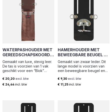
WATERPASHOUDER MET
HAMERHOUDER MET
GEREEDSCHAPSKOORD
BEWEEGBARE BEUGEL EN
RINGEN T.B.V.
GEREEDSCHAPSKOORD
Gemaakt van luxe, stevig leer.
Gemaakt van zwaar leder. Dit
BLOKMODEL WATERPAS
RINGEN (9.5X21.5CM) |
De tas is voorzien van 1 vak
lange model is voorzien van
30CM | LHS-D | ELTEE
HHF-S | ELTEE
geschikt voor een “Blok”
een beweegbare beugel en
model waterpas 30 cm en
gereedschapskoord ringen.
€ 20,20
excl. btw
€ 9,30
excl. btw
uitgerust met
Breedte: 9.5 cm Hoogte: 21.5
Normale prijs:
Normale prijs:
gereedschapskoord ringen.
cm Breedte loop: 5.5 cm
€ 24,44
incl. btw
€ 11,25
incl. btw
Breedte: 11 cm Hoogte: 36.5 cm
Diepte loop: 5.5 cm