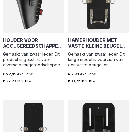
HOUDER VOOR
HAMERHOUDER MET
ACCUGEREEDSCHAPPEN
VASTE KLEINE BEUGEL
LINKS GEDRAGEN | DHL-L
EN
Gemaakt van zwaar leder. Dit
Gemaakt van zwaar leder. Dit
| ELTEE
GEREEDSCHAPSKOORD
product is geschikt voor
lange model is voorzien van
RINGEN (9.5X21.5CM) |
diverse accugereedschappen
een vaste beugel en
HHM-S | ELTEE
en is afsluitbaar met
gereedschapskoord ringen.
€ 22,95
excl. btw
€ 9,30
excl. btw
snelsluiting. Deze houder
Breedte: 9.5 cm Hoogte: 21.5
Normale prijs:
Normale prijs:
wordt links gedragen. Breedte:
cm Breedte loop: 5 cm Diepte
€ 27,77
incl. btw
€ 11,25
incl. btw
16 cm Hoogte: 35 cm
loop: 5 cm