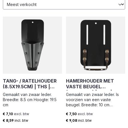
TANG- / RATELHOUDER
HAMERHOUDER MET
(8.5X19.5CM) | THS |
VASTE BEUGEL
ELTEE
(10X16.5CM) | HHM |
Gemaakt van zwaar leder.
Gemaakt van zwaar leder. Is
ELTEE
Breedte: 8.5 cm Hoogte: 19.5
voorzien van een vaste
cm
beugel. Breedte: 10 cm
Hoogte: 16.5 cm Breedte loop:
€ 7,10
excl. btw
€ 7,50
excl. btw
6.5 cm Diepte loop: 5 cm
Normale prijs:
Normale prijs:
€ 8,59
incl. btw
€ 9,08
incl. btw