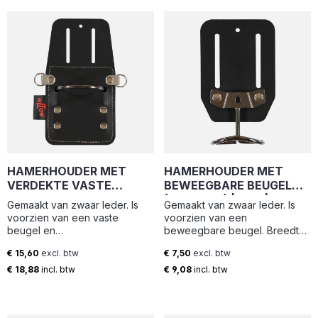
HAMERHOUDER MET
HAMERHOUDER MET
VERDEKTE VASTE
BEWEEGBARE BEUGEL
BEUGEL EN
(9.5X16CM) | HHF | ELTEE
Gemaakt van zwaar leder. Is
Gemaakt van zwaar leder. Is
GEREEDSCHAPSKOORD
voorzien van een vaste
voorzien van een
RINGEN (11.5X20.5CM) |
beugel en
beweegbare beugel. Breedte:
HHM-L1 | ELTEE
gereedschapskoord ringen.
9.5 cm Hoogte: 16 cm Breedte
€ 15,60
excl. btw
€ 7,50
excl. btw
Breedte: 11.5 cm Hoogte: 20.5
loop: 6.5 cm Diepte loop: 4.5
Normale prijs:
Normale prijs:
cm Breedte loop: 6.5 cm
cm
€ 18,88
incl. btw
€ 9,08
incl. btw
Diepte loop: 4.5 cm