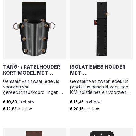
TANG- / RATELHOUDER
ISOLATIEMES HOUDER
KORT MODEL MET
MET
GEREEDSCHAPSKOORD
GEREEDSCHAPSKOORD
Gemaakt van zwaar leder. Is
Gemaakt van zwaar leder. Dit
RINGEN (9X17CM) | THS-
RING T.B.V. KIM | KH-I |
voorzien van
product is geschikt voor een
S | ELTEE
ELTEE
gereedschapskoord ringen.
KIM isolatiemes en voorzien
Breedte: 9 cm Hoogte: 17 cm
van gereedschapskoord ring.
€ 10,60
excl. btw
€ 16,65
excl. btw
Breedte: 8 cm Hoogte: 42 cm
Normale prijs:
Normale prijs:
€ 12,83
incl. btw
€ 20,15
incl. btw