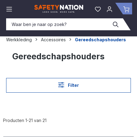
hoofdinhoud
Je hebt 0 items o
Win
Werkkleding
Accessoires
Gereedschapshouders
Gereedschapshouders
Filter
Producten 1-21 van 21