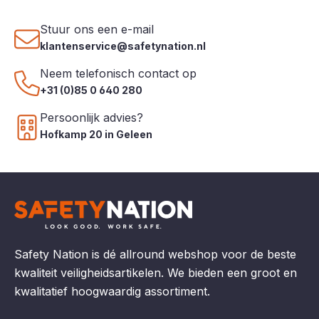
optionele bevestigingsset.
Gemaakt van 100%
Stuur ons een e-mail
CORDURA®-polyamide (300
klantenservice@safetynation.nl
g/m²) voor maximale
slijtvastheid. Groot hoofdvak
Neem telefonisch contact op
met meerdere kleinere vakken
voor een overzichtelijke
+31 (0)85 0 640 280
gereedschapsindeling.
Verstevigde stiknaden
Persoonlijk advies?
(bartacks) op kritieke punten
Hofkamp 20 in Geleen
voor een extra lange
levensduur. Lichtgewicht
ontwerp dat comfort en
bewegingsvrijheid behoudt.
Ideaal voor professionals in de
bouw, installatie, techniek en
onderhoud.
Safety Nation is dé allround webshop voor de beste
kwaliteit veiligheidsartikelen. We bieden een groot en
kwalitatief hoogwaardig assortiment.