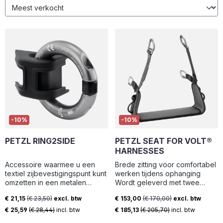
-10%
-10%
PETZL RING2SIDE
PETZL SEAT FOR VOLT®
HARNESSES
Accessoire waarmee u een
Brede zitting voor comfortabel
textiel zijbevestigingspunt kunt
werken tijdens ophanging
omzetten in een metalen
Wordt geleverd met twee
bevestigingspunt: - Compatibel
snelsluitingen en wordt
€ 21,15
(€ 23,50)
excl. btw
€ 153,00
(€ 170,00)
excl. btw
met FALCON en FALCON
geïnstalleerd in de daarvoor
Verkoopprijs:
Verkoopprijs:
ASCENT harnassen - Bestaat
bestemde zijsloten op VOLT-
€ 25,59
(€ 28,44)
incl. btw
€ 185,13
(€ 205,70)
incl. btw
uit een halfstijf stuk en een
gordels, om de belasting te