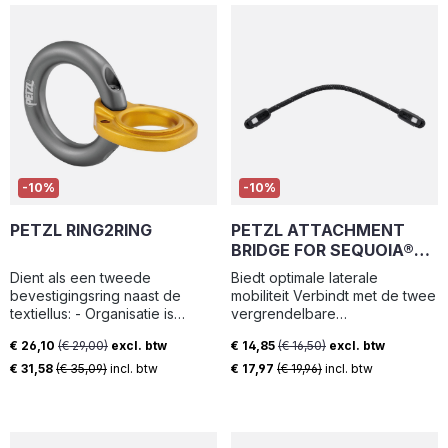
-10%
-10%
PETZL RING2RING
PETZL ATTACHMENT
BRIDGE FOR SEQUOIA®
AND SEQUOIA® SRT
Dient als een tweede
Biedt optimale laterale
HARNESSES
bevestigingsring naast de
mobiliteit Verbindt met de twee
textiellus: - Organisatie is
vergrendelbare
geoptimaliseerd voor
bevestigingspunten van de
€ 26,10
(€ 29,00)
excl. btw
€ 14,85
(€ 16,50)
excl. btw
verschillende
SEQUOIA® en SEQUOIA® SRT
Verkoopprijs:
Verkoopprijs:
verbindingsstukken (lanyard,
harnassen Verkrijgbaar in drie
€ 31,58
(€ 35,09)
incl. btw
€ 17,97
(€ 19,96)
incl. btw
afdaalapparaat, touwklem,
lengtes, om de positie van
borstharnas of andere
voortgangsgereedschappen
uitrusting) - Stijve ventrale
op de brug aan te passen
bevestigingspunt voor betere