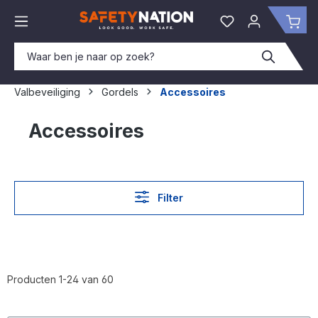
hoofdinhoud
Je hebt 0 items o
Win
Valbeveiliging
Gordels
Accessoires
Accessoires
Filter
Producten 1-24 van 60