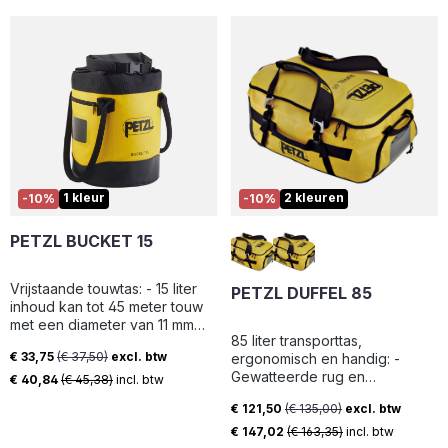
schalmen met T-BARs - Met
behulp van
accessoirekarabiners (MINO) -
Met behulp van connectors op
de lussen aan het uiteinde van
de banden Handig en
duurzaam: - De banden zijn
eenvoudig aan te passen met
zelfblokkerende DOUBLEBACK
gespen - Het heeft drie
voorgevormde materiaallussen
1 kleur
2 kleuren
-10%
-10%
met een beschermende hoes
die helpen het gewicht in
PETZL BUCKET 15
balans te houden - Elke
materiaallus kan tot 25 kg
dragen - Bekleding kan
Vrijstaande touwtas: - 15 liter
PETZL DUFFEL 85
worden vervangen en metalen
inhoud kan tot 45 meter touw
plaat kan worden hergebruikt
met een diameter van 11 mm
(bekleding beschikbaar als
85 liter transporttas,
opslaan - Twee interne lussen
accessoire)
€ 33,75
(€ 37,50)
excl. btw
ergonomisch en handig: -
maken het mogelijk om de
Verkoopprijs:
Gewatteerde rug en
twee touwuiteinden te
€ 40,84
(€ 45,38)
incl. btw
schouderbanden voor
bevestigen voor snelle
€ 121,50
(€ 135,00)
excl. btw
comfortabel dragen - Twee
identificatie - Vier interne
Verkoopprijs:
draagopties: als rugzak of
lussen voor het ophangen van
€ 147,02
(€ 163,35)
incl. btw