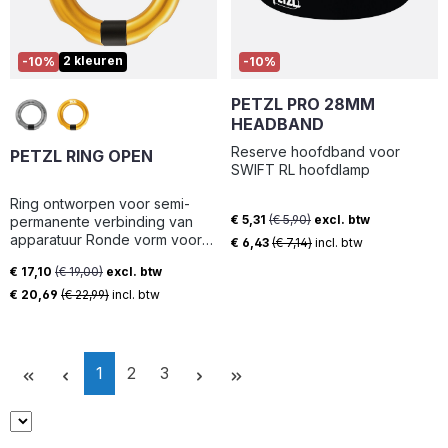
2 kleuren
-10%
-10%
PETZL PRO 28MM
HEADBAND
Reserve hoofdband voor
PETZL RING OPEN
SWIFT RL hoofdlamp
Ring ontworpen voor semi-
€ 5,31
(€ 5,90)
excl. btw
permanente verbinding van
Verkoopprijs:
apparatuur Ronde vorm voor
€ 6,43
(€ 7,14)
incl. btw
optimale werking in alle
€ 17,10
(€ 19,00)
excl. btw
richtingen Brede opening
Verkoopprijs:
maakt installatie van touwen
€ 20,69
(€ 22,99)
incl. btw
met genaaide uiteinden
mogelijk Verkrijgbaar in geel of
donkergrijs
Pagina
Pagina
Pagina
1
2
3