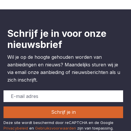
stretchstof gemaakt van
gerecycled polyester en
elastaan • Binnenbroekje voor
optimale ondersteuning •
Brede elastische taille van
jersey • Verstelbaar trekkoord
Schrijf je in voor onze
in de tailleband •
Telefoonzakje op
nieuwsbrief
binnenbroekje • Twee
zijzakken • Reflecterende
prints • Binnenbeenlengte
Wil je op de hoogte gehouden worden van
ongeveer 18 cm in maat M
aanbiedingen en nieuws? Maandelijks sturen wij je
via email onze aanbieding of nieuwsberichten als u
zich inschrijft.
Schrijf je in
Deze site wordt beschermd door reCAPTCHA en de Google
Privacybeleid
en
Gebruiksvoorwaarden
zijn van toepassing.