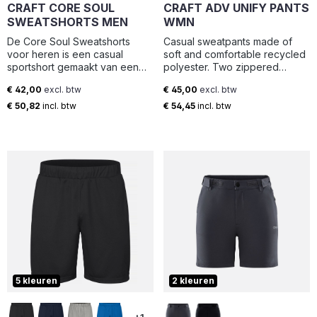
CRAFT CORE SOUL
CRAFT ADV UNIFY PANTS
SWEATSHORTS MEN
WMN
De Core Soul Sweatshorts
Casual sweatpants made of
voor heren is een casual
soft and comfortable recycled
sportshort gemaakt van een
polyester. Two zippered
zachte en comfortabele
pockets.•Comfortable fit•Soft
€ 42,00
excl. btw
€ 45,00
excl. btw
katoen-polyester mix. Dit
and comfortable recycled
Normale prijs:
Normale prijs:
soepele en eigentijdse
polyester with cotton feel•Two
€ 50,82
incl. btw
€ 54,45
incl. btw
kledingstuk heeft twee
pockets with zipper
zijzakken met rits die voorzien
zijn van rubberen trekkers
voor een moderne look en
feel. Aan de linkerzijde zit
tevens een Craft logo. De
broek is een geweldige keuze
voor de meeste dagelijkse
activiteiten.
5 kleuren
2 kleuren