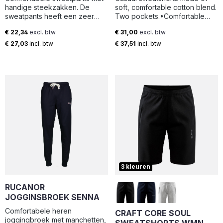
handige steekzakken. De
soft, comfortable cotton blend.
sweatpants heeft een zeer
Two pockets.•Comfortable
prettig draagcomfort dankzij
fit•Two side pockets wirth
€ 22,34
excl. btw
€ 31,00
excl. btw
het trekkoord bij de middel en
zip•Rubber Craft logo at left
Normale prijs:
Normale prijs:
het elastiek in de
side
€ 27,03
incl. btw
€ 37,51
incl. btw
broekspijpen. De stof is van
hoogwaardige, zachte en
gestabiliseerde kwaliteit die
mooi blijft, ook bij intensief
wassen. De behandeling met
softener zorgt ervoor dat de
sweater zacht aanvoelt. De
sweatpants is een mooie en
vooral comfortabele
toevoeging aan het Basic-
Sweat-programma.
3 kleuren
RUCANOR
JOGGINSBROEK SENNA
Comfortabele heren
CRAFT CORE SOUL
joggingbroek met manchetten,
SWEATSHORTS WMN