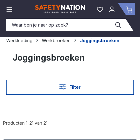
hoofdinhoud
Je hebt 0 items o
Win
Werkkleding
Werkbroeken
Joggingsbroeken
Joggingsbroeken
Filter
Producten 1-21 van 21