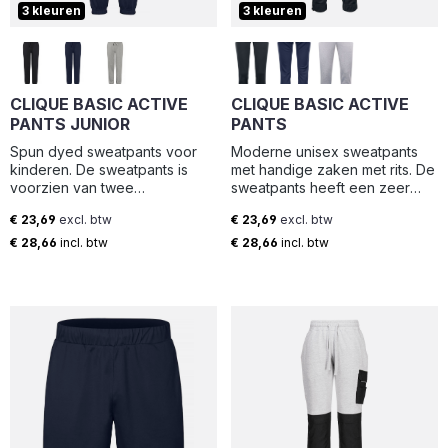
3 kleuren
3 kleuren
CLIQUE BASIC ACTIVE
CLIQUE BASIC ACTIVE
PANTS JUNIOR
PANTS
Spun dyed sweatpants voor
Moderne unisex sweatpants
kinderen. De sweatpants is
met handige zaken met rits. De
voorzien van twee
sweatpants heeft een zeer
voorzakken en elastische
prettig draagcomfort dankzij
€ 23,69
excl. btw
€ 23,69
excl. btw
uiteinden aan de pijp. Maat
het trekkoord bij de middel en
Normale prijs:
Normale prijs:
90/100 is niet voorzien van
het elastiek en de rits
€ 28,66
incl. btw
€ 28,66
incl. btw
een trekkoord voor betere
onderaan de broekspijpen. De
kinderveiligheid. Het label is
sweatpants is ingeverfd door
gemakkelijk te verwijderen.
middel van Spun Dyed, een
milieuvriendelijke methode
waarbij minder water, stroom
en chemicaliën worden
verbruikt.