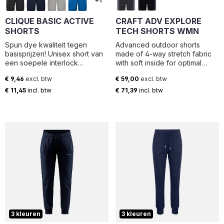
+1
CLIQUE BASIC ACTIVE
CRAFT ADV EXPLORE
SHORTS
TECH SHORTS WMN
Spun dye kwaliteit tegen
Advanced outdoor shorts
basisprijzen! Unisex short van
made of 4-way stretch fabric
een soepele interlock
with soft inside for optimal
gebreide kwaliteit. Twee
freedom of movement and
€ 9,46
excl. btw
€ 59,00
excl. btw
voorzakken en een muntzakje
comfort. Adjustable waist, belt
Normale prijs:
Normale prijs:
aan de binnenzijde. Elastiek en
loops and plenty of zip
€ 11,45
incl. btw
€ 71,39
incl. btw
trekkoord in taille. Een
pockets.•Soft 4 ways stretch
eenvoudig te verwijderen
fabric with soft inside•Two
label voor re-branding.
side pockets with zip•One leg
pockets with zip•Adjustable
waist with velcro and
elastic•Back pocket with
zip•Belt loops in waist•Craft
logo at left hip and six dot at
back belt loop•Craft branded
press button in waist
3 kleuren
3 kleuren