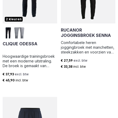
2 kleuren
RUCANOR
JOGGINSBROEK SENNA
Comfortabele heren
CLIQUE ODESSA
joggingbroek met manchetten,
steekzakken en voorzien van
Hoogwaardige trainingsbroek
koordsluiting. Samen met de
€ 27,59
excl. btw
met een moderne uitstraling.
hoody Sydney te dragen als
Normale prijs:
De broek is gemaakt van
set. Materiaal 65% Katoen,
€ 33,38
incl. btw
zacht, soepel en comfortabel
35% Polyester, 270 gram,
€ 37,93
excl. btw
polyester. De broek is
geruwde binnenkant
Normale prijs:
gemakkelijk te verstellen
€ 45,90
incl. btw
middels een trekkoord. Verder
is de broek voorzien van ritsen
bij de zakken en onderaan de
broekspijp. De broek sluit mooi
aan op het Ottawa vest. De
behandeling met softener
zorgt ervoor dat de broek
zacht aanvoelt.