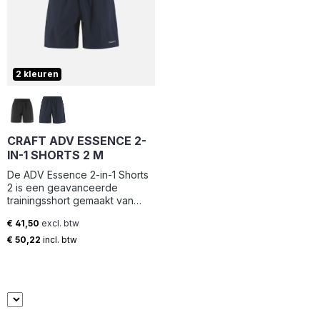
2 kleuren
CRAFT ADV ESSENCE 2-
IN-1 SHORTS 2 M
De ADV Essence 2-in-1 Shorts
2 is een geavanceerde
trainingsshort gemaakt van
geweven stretchstof,
€ 41,50
excl. btw
ontworpen voor de meeste
Normale prijs:
soorten intensieve fysieke
€ 50,22
incl. btw
activiteiten. Deze zeer
functionele short heeft een
binnenbroekje, een elastische
jersey taille met trekkoord, een
telefoonzakje en twee
zijzakken. • Functionele