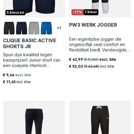
1 kleur
-17%
5 kleuren
PW3 WERK JOGGER
+1
Een eigentijdse jogger die
CLIQUE BASIC ACTIVE
ongelooflijk veel comfort en
SHORTS JR
flexibiliteit biedt. Verstevigde
Spun dye kwaliteit tegen
knieën zorgen voor
€ 42,99
(€ 51,80)
excl. btw
basisprijzen! Junior short van
duurzaamheid, terwijl de
Verkoopprijs:
een soepele interlock
geribbelde tailleband en zoom
€ 52,02
(€ 62,68)
incl. btw
gebreide kwaliteit. Voorzien
een ​​universele pasvorm
€ 9,46
excl. btw
van twee voorzakken. Elastiek
zorgen. Extra kenmerken zijn
Normale prijs:
en trekkoord in taille. Een
€ 11,45
incl. btw
onder meer meerdere vakken,
eenvoudig te verwijderen
ideaal voor het veilig
label voor re-branding.
opbergen van telefoons,
pennen en gereedschap.