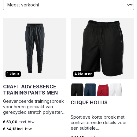
1 kleur
4 kleuren
CRAFT ADV ESSENCE
TRAINING PANTS MEN
Geavanceerde trainingsbroek
CLIQUE HOLLIS
voor heren gemaakt van
gerecycled stretch polyester
Sportieve korte broek met
dat voor beweggingsvrijheid
€ 53,00
excl. btw
contrasterende details voor
zorgt tijdens intensieve
Normale prijs:
een subtiele,
trainingen. De broek heeft een
€ 64,13
incl. btw
onderscheidende uitstraling.
elastische tailleband, taps