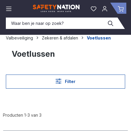
hoofdinhoud
Je hebt 0 items o
Win
Valbeveiliging
Zekeren & afdalen
Voetlussen
Voetlussen
Filter
Producten 1-3 van 3