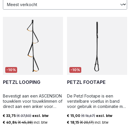
-10%
-10%
PETZL LOOPING
PETZL FOOTAPE
Bevestigt aan een ASCENSION
De Petzl Footape is een
touwklem voor touwklimmen of
verstelbare voetlus in band
direct aan een anker voor
voor gebruik in combinatie met
voortgang in overhangen of
de Petzl Ascension- en Basic
€ 33,75
(€ 37,50)
excl. btw
€ 15,00
(€ 16,67)
excl. btw
daken De voetriem is slijtvast
stijgklemmen. Verstevigd en
Verkoopprijs:
Verkoopprijs:
en licht stijf om het instappen
slijtvast voetstuk, gemakkelijk
€ 40,84
(€ 45,38)
incl. btw
€ 18,15
(€ 20,17)
incl. btw
te vergemakkelijken
aan te trekken. Elastische