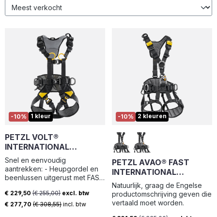
1 kleur
2 kleuren
-10%
-10%
PETZL VOLT®
INTERNATIONAL
VERSION
Snel en eenvoudig
PETZL AVAO® FAST
aantrekken: - Heupgordel en
INTERNATIONAL
beenlussen uitgerust met FAST
VERSION
Natuurlijk, graag de Engelse
LT PLUS gespen voor snel en
€ 229,50
(€ 255,00)
excl. btw
productomschrijving geven die
eenvoudig vast- en losmaken
Verkoopprijs:
vertaald moet worden.
zonder verlies van afstelling,
€ 277,70
(€ 308,55)
incl. btw
zelfs met handschoenen aan;