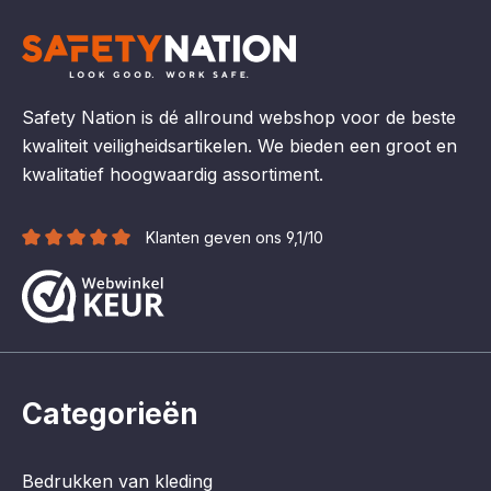
voorgevormde materiaal
systeem
lussen met beschermende
hoes - Twee sleuven voor
CARITOOL
gereedschapshouders of het
INTERFAST
Safety Nation is dé allround webshop voor de beste
verbindingssysteem
kwaliteit veiligheidsartikelen. We bieden een groot en
kwalitatief hoogwaardig assortiment.
Klanten geven ons 9,1/10
Categorieën
Bedrukken van kleding