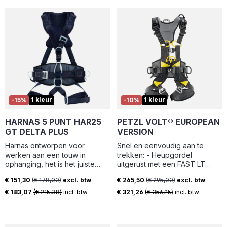
Borst | Bevestigingspunten
lussen : 2 | Aantal
Heupriem is uitgerust met twee
voor werkpositionering : 2 -
onverwijderbare gespen : 5 |
inklapbare
Riem (voor) | Gewicht : 1,7 kg
Bevestigingspunt voor
valbeveiliging : 2 - Dorsaal -
Borst | Bevestigingspunten
voor werkpositionering : 2 -
Riem (voor) | Ophangpunt : 1 |
120° rotatie | Gewicht : 2,7 kg
1 kleur
1 kleur
-15%
-10%
HARNAS 5 PUNT HAR25
PETZL VOLT® EUROPEAN
GT DELTA PLUS
VERSION
Harnas ontworpen voor
Snel en eenvoudig aan te
werken aan een touw in
trekken: - Heupgordel
ophanging, het is het juiste
uitgerust met een FAST LT
compromis tussen comfort en
PLUS gesp voor snel en
€ 151,30
(€ 178,00)
excl. btw
€ 265,50
(€ 295,00)
excl. btw
prijs Samenstelling van de
eenvoudig vast- en losmaken
Verkoopprijs:
Verkoopprijs:
hoofdsteun : Staal - Polyester |
zonder verlies van afstelling,
€ 183,07
(€ 215,38)
incl. btw
€ 321,26
(€ 356,95)
incl. btw
Handmatige gesp |
zelfs met handschoenen aan -
Bevestigingspunt voor
FAST LT beenlusgespen
valbeveiliging : 2 - Dorsaal -
maken het mogelijk het harnas