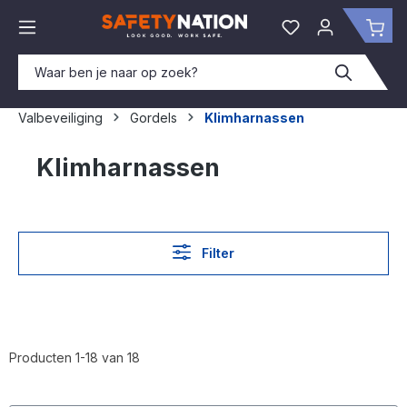
hoofdinhoud
Je hebt 0 items o
Win
Valbeveiliging
Gordels
Klimharnassen
Klimharnassen
Filter
Producten 1-18 van 18