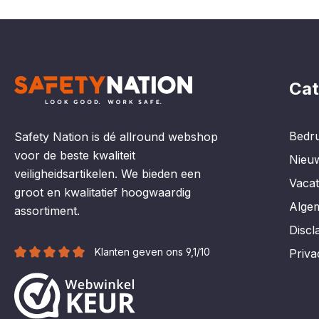
Cat
Bedru
Safety Nation is dé allround webshop
voor de beste kwaliteit
Nieu
veiligheidsartikelen. We bieden een
Vaca
groot en kwalitatief hoogwaardig
Alge
assortiment.
Discl
Klanten geven ons 9,1/10
Priva