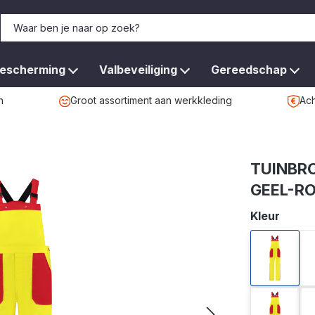
bescherming
Valbeveiliging
Gereedschap
n
Groot assortiment aan werkkleding
Ach
TUINBR
GEEL-R
Selecteer
Kleur
donkerg