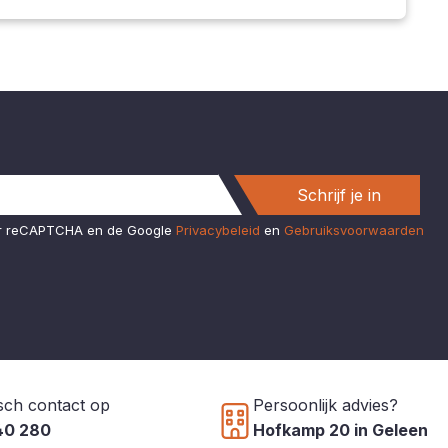
Schrijf je in
or reCAPTCHA en de Google
Privacybeleid
en
Gebruiksvoorwaarden
sch contact op
Persoonlijk advies?
40 280
Hofkamp 20 in Geleen