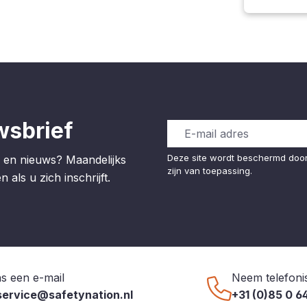
wsbrief
Deze site wordt beschermd do
 en nieuws? Maandelijks
zijn van toepassing.
 als u zich inschrijft.
s een e-mail
Neem telefoni
service@safetynation.nl
+31 (0)85 0 6