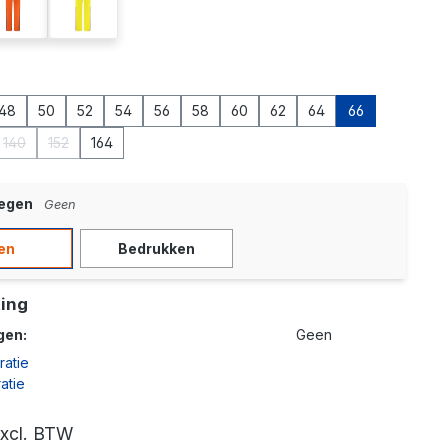
anje
oranje/korenblauw
wit/korenblauw
48
50
52
54
56
58
60
62
64
66
140
152
164
is momenteel niet beschikbaar.)
 optie is momenteel niet beschikbaar.)
(Deze optie is momenteel niet beschikbaar.)
(Deze optie is momenteel niet beschikbaar.)
oegen
Geen
en
Bedrukken
ing
gen:
Geen
ratie
atie
xcl. BTW