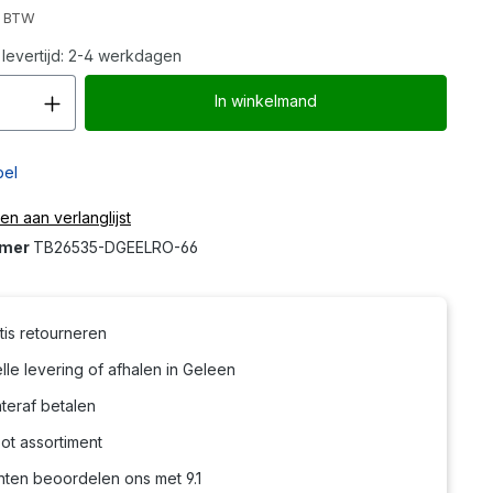
l. BTW
levertijd: 2-4 werkdagen
Producthoeveelheid: Voer de gew
In winkelmand
bel
n aan verlanglijst
mmer
TB26535-DGEELRO-66
tis retourneren
le levering of afhalen in Geleen
teraf betalen
ot assortiment
nten beoordelen ons met 9.1