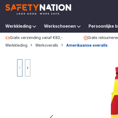
oekopdracht
Ga naar de hoofdnavigatie
Werkkleding
Werkschoenen
Persoonlijke 
Gratis verzending vanaf €80,-
Gratis retournere
Werkkleding
Werkoveralls
Amerikaanse overalls
Afbeeldingengalerij overslaan