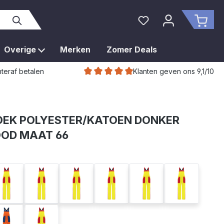
Je hebt 0 items op je 
Wink
Overige
Merken
Zomer Deals
Klanten geven ons 9,1/10
teraf betalen
OEK POLYESTER/KATOEN DONKER
OOD MAAT 66
eel/rood
fuchsia/geel
geel/fuchsia
geel/groen
geel/korenblauw
geel/rood
geel/zwart