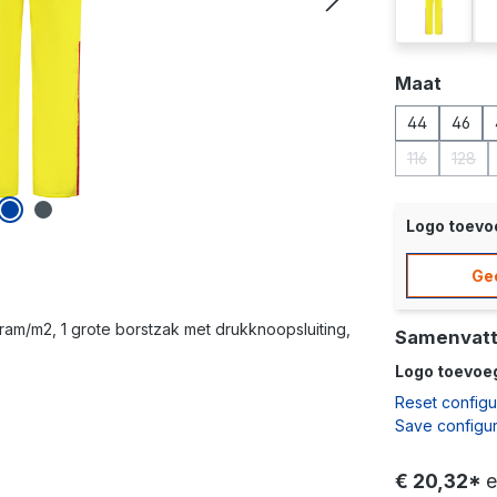
groen/or
Selecteer
Maat
44
46
116
128
(Deze optie 
(Deze
Logo toev
Ge
am/m2, 1 grote borstzak met drukknoopsluiting,
Samenvatt
Logo toevoe
Reset configu
Save configur
€ 20,32*
e