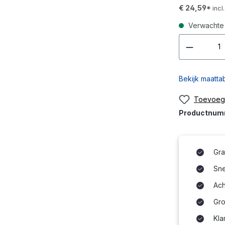
€ 24,59*
inc
Verwachte 
Bekijk maatta
Toevoege
Productnu
Gra
Snel
Ach
Gro
Kla