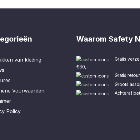
egorieën
Waarom Safety N
Gratis verze
kken van kleding
€80,-
ws
Gratis retou
tures
Groots assor
mene Voorwaarden
Achteraf be
aimer
cy Policy