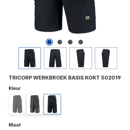
TRICORP WERKBROEK BASIS KORT 502019
Selecteer
Kleur
black
darkgrey
navy
(Deze optie is momenteel niet beschikbaar.)
Selecteer
Maat