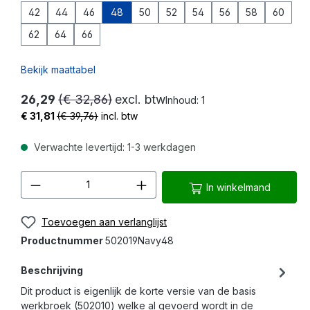
42
44
46
48
50
52
54
56
58
60
62
64
66
Bekijk maattabel
26,29
(€ 32,86)
excl. btw
Inhoud:
1
€ 31,81
(€ 39,76)
incl. btw
Verwachte levertijd: 1-3 werkdagen
Producthoeveelheid: Voer de gewenste 
In winkelmand
Toevoegen aan verlanglijst
Productnummer
502019Navy48
Beschrijving
Dit product is eigenlijk de korte versie van de basis
werkbroek (502010) welke al gevoerd wordt in de