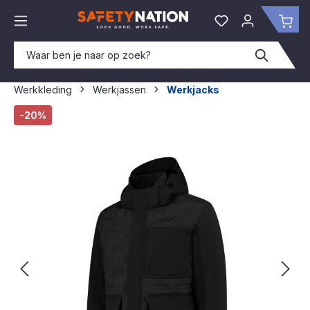
hoofdinhoud
Je hebt 0 items o
Win
Werkkleding
Werkjassen
Werkjacks
Afbeeldingengalerij overslaan
-20%