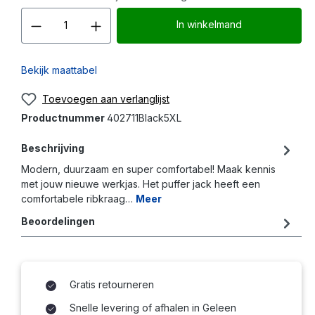
Producthoeveelheid: Voer d
In winkelmand
Bekijk maattabel
Toevoegen aan verlanglijst
Productnummer
402711Black5XL
Beschrijving
Modern, duurzaam en super comfortabel! Maak kennis
met jouw nieuwe werkjas. Het puffer jack heeft een
comfortabele ribkraag…
Meer
Beoordelingen
Gratis retourneren
Snelle levering of afhalen in Geleen