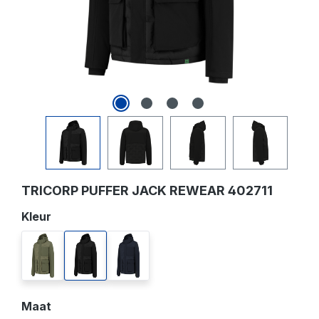
TRICORP PUFFER JACK REWEAR 402711
Selecteer
Kleur
army
black
ink
Selecteer
Maat