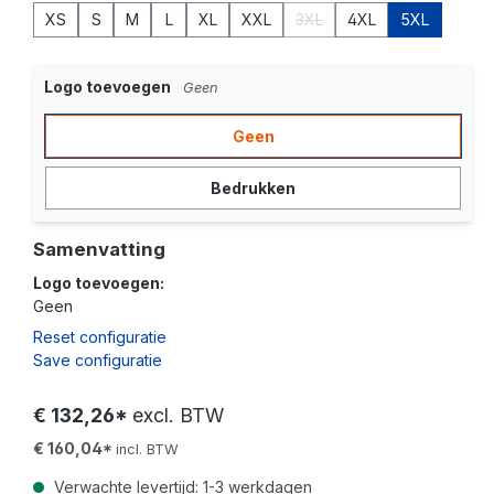
XS
S
M
L
XL
XXL
3XL
4XL
5XL
(Deze optie is momenteel ni
Logo toevoegen
Geen
Geen
Bedrukken
Samenvatting
Logo toevoegen:
Geen
Reset configuratie
Save configuratie
€ 132,26*
excl. BTW
€ 160,04*
incl. BTW
Verwachte levertijd: 1-3 werkdagen