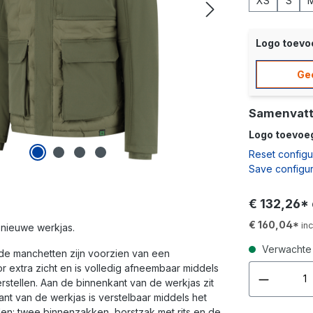
XS
S
Logo toev
Ge
Samenvatt
Logo toevoe
Reset configu
Save configur
€ 132,26*
€ 160,04*
in
nieuwe werkjas.
Verwachte l
 de manchetten zijn voorzien van een
r extra zicht en is volledig afneembaar middels
stellen. Aan de binnenkant van de werkjas zit
ant van de werkjas is verstelbaar middels het
en: twee binnenzakken, borstzak met rits en de