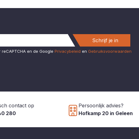
Schrijf je in
or reCAPTCHA en de Google
Privacybeleid
en
Gebruiksvoorwaarden
sch contact op
Persoonlijk advies?
40 280
Hofkamp 20 in Geleen