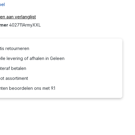
bel
n aan verlanglijst
mmer
402711ArmyXXL
tis retourneren
le levering of afhalen in Geleen
teraf betalen
ot assortiment
nten beoordelen ons met 9.1