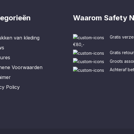
egorieën
Waarom Safety N
Gratis verze
kken van kleding
€80,-
ws
Gratis retou
tures
Groots assor
mene Voorwaarden
Achteraf be
aimer
cy Policy