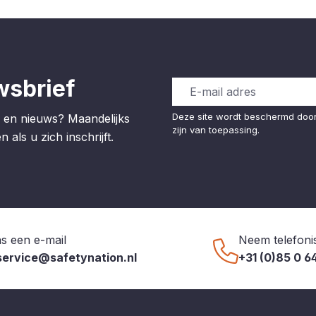
wsbrief
Deze site wordt beschermd do
 en nieuws? Maandelijks
zijn van toepassing.
 als u zich inschrijft.
s een e-mail
Neem telefoni
service@safetynation.nl
+31 (0)85 0 6