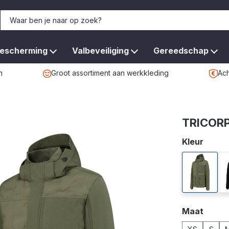
bescherming
Valbeveiliging
Gereedschap
n
Groot assortiment aan werkkleding
Ach
TRICORP
Selecteer
Kleur
army
Selecteer
Maat