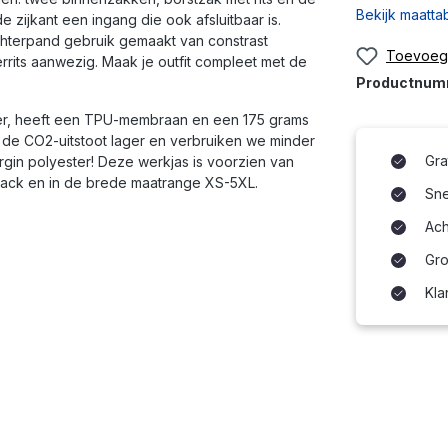
Bekijk maatta
ijkant een ingang die ook afsluitbaar is.
chterpand gebruik gemaakt van constrast
Toevoege
errits aanwezig. Maak je outfit compleet met de
Productnu
ter, heeft een TPU-membraan en een 175 grams
 de CO2-uitstoot lager en verbruiken we minder
Gra
rgin polyester! Deze werkjas is voorzien van
 Black en in de brede maatrange XS-5XL.
Snel
Ach
Gro
Kla