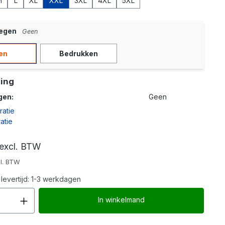
M
L
XL
XXL
3XL
4XL
5XL
oegen
Geen
en
Bedrukken
ing
gen:
Geen
ratie
atie
excl. BTW
cl. BTW
evertijd: 1-3 werkdagen
Producthoeveelheid: Voer de gew
In winkelmand