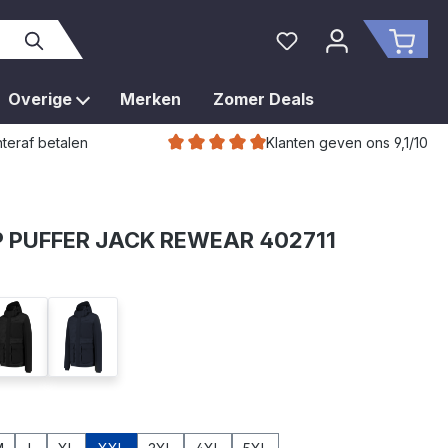
Je hebt 0 items op je 
Wink
Overige
Merken
Zomer Deals
Klanten geven ons 9,1/10
teraf betalen
 PUFFER JACK REWEAR 402711
black
ink