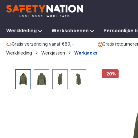
oekopdracht
Ga naar de hoofdnavigatie
Werkkleding
Werkschoenen
Persoonlijke 
Gratis verzending vanaf €80,-
Gratis retournere
Werkkleding
Werkjassen
Werkjacks
Afbeeldingengalerij overslaan
-20%