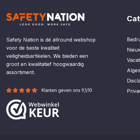
Cat
Bedru
Safety Nation is dé allround webshop
voor de beste kwaliteit
Nieu
veiligheidsartikelen. We bieden een
Vaca
groot en kwalitatief hoogwaardig
Alge
assortiment.
Discl
Klanten geven ons 9,1/10
Priva