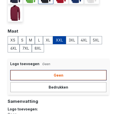
wine
Selecteer
Maat
XS
S
M
L
XL
XXL
3XL
4XL
5XL
6XL
7XL
8XL
Logo toevoegen
Geen
Geen
Bedrukken
Samenvatting
Logo toevoegen: