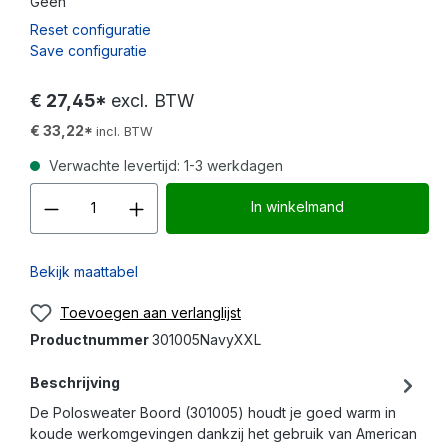
Geen
Reset configuratie
Save configuratie
€ 27,45*
excl. BTW
€ 33,22*
incl. BTW
Verwachte levertijd: 1-3 werkdagen
Producthoeveelheid: Voer d
In winkelmand
Bekijk maattabel
Toevoegen aan verlanglijst
Productnummer
301005NavyXXL
Beschrijving
De Polosweater Boord (301005) houdt je goed warm in
koude werkomgevingen dankzij het gebruik van American