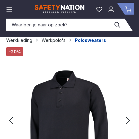
hoofdinhoud
Je hebt 0 items o
Win
Werkkleding
Werkpolo's
Polosweaters
Afbeeldingengalerij overslaan
-20%