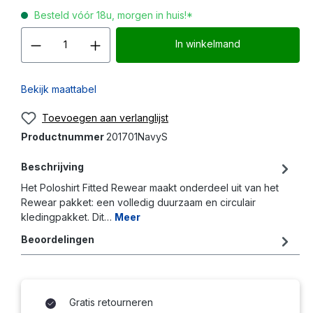
Besteld vóór 18u, morgen in huis!*
Producthoeveelheid: Voer d
In winkelmand
Bekijk maattabel
Toevoegen aan verlanglijst
Productnummer
201701NavyS
Beschrijving
Het Poloshirt Fitted Rewear maakt onderdeel uit van het
Rewear pakket: een volledig duurzaam en circulair
kledingpakket. Dit…
Meer
Beoordelingen
Gratis retourneren