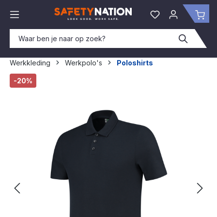
hoofdinhoud
Je hebt 0 items o
Win
Werkkleding
Werkpolo's
Poloshirts
Afbeeldingengalerij overslaan
-20%