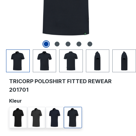
TRICORP POLOSHIRT FITTED REWEAR
201701
Selecteer
Kleur
black
darkgrey
ink
navy