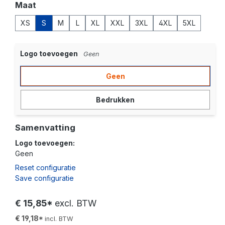
Selecteer
Maat
XS
S
M
L
XL
XXL
3XL
4XL
5XL
Logo toevoegen
Geen
Geen
Bedrukken
Samenvatting
Logo toevoegen:
Geen
Reset configuratie
Save configuratie
€ 15,85*
excl. BTW
€ 19,18*
incl. BTW