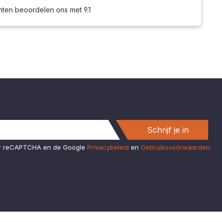
nten beoordelen ons met 9.1
Schrijf je in
or reCAPTCHA en de Google
Privacybeleid
en
Gebruiksvoorwaarden