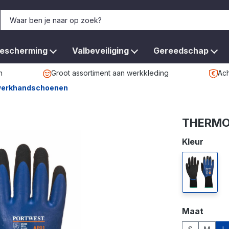
bescherming
Valbeveiliging
Gereedschap
n
Groot assortiment aan werkkleding
Ach
werkhandschoenen
THERMO
Selecteer
Kleur
blauw/zw
Selecteer
Maat