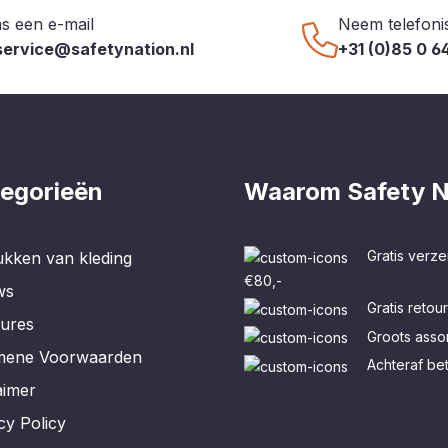
s een e-mail
Neem telefoni
service@safetynation.nl
+31 (0)85 0 6
egorieën
Waarom Safety N
Gratis verze
kken van kleding
€80,-
ws
Gratis retou
tures
Groots assor
mene Voorwaarden
Achteraf be
aimer
cy Policy