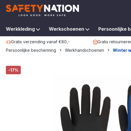
oekopdracht
Ga naar de hoofdnavigatie
Werkkleding
Werkschoenen
Persoonlijke 
Gratis verzending vanaf €80,-
Gratis retournere
Persoonlijke bescherming
Werkhandschoenen
Winter 
Afbeeldingengalerij overslaan
-17%