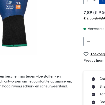
S
M
L
7,89
(€ 9,5
€ 9,55
(€ 11,5
Verwachte 
Product
Toevoege
Productnu
 en bescherming tegen vloeistoffen- en
Gra
h ontworpen om het comfort te optimaliseren,
 hoog niveau schuur- en scheurweerstand.
Snel
Ach
Gro