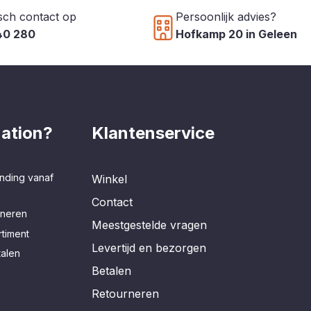
sch contact op
Persoonlijk advies?
40 280
Hofkamp 20 in Geleen
ation?
Klantenservice
nding vanaf
Winkel
Contact
rneren
Meestgestelde vragen
timent
Levertijd en bezorgen
talen
Betalen
Retourneren