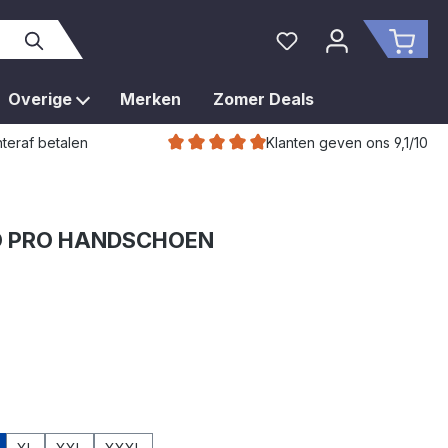
Je hebt 0 items op je 
Wink
Overige
Merken
Zomer Deals
Klanten geven ons 9,1/10
teraf betalen
 PRO HANDSCHOEN
art