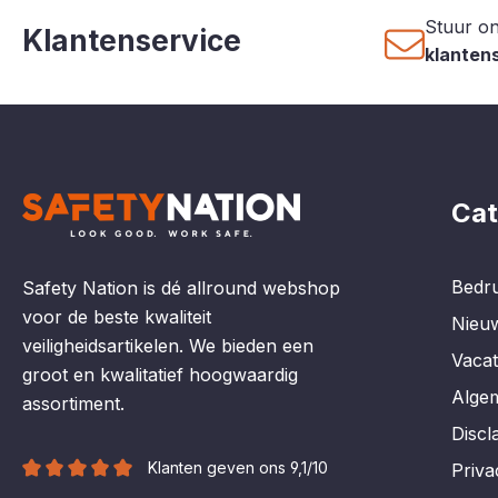
Stuur on
Klantenservice
klanten
Cat
Bedru
Safety Nation is dé allround webshop
voor de beste kwaliteit
Nieu
veiligheidsartikelen. We bieden een
Vaca
groot en kwalitatief hoogwaardig
Alge
assortiment.
Discl
Klanten geven ons 9,1/10
Priva