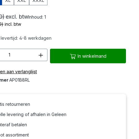
XL
XXL
XXXL
0)
excl. btw
Inhoud:
1
0)
incl. btw
levertijd: 4-8 werkdagen
hoeveelheid: Voer de gewenste hoeveelh
In winkelmand
n aan verlanglijst
mmer
AP01B8RL
tis retourneren
le levering of afhalen in Geleen
teraf betalen
ot assortiment