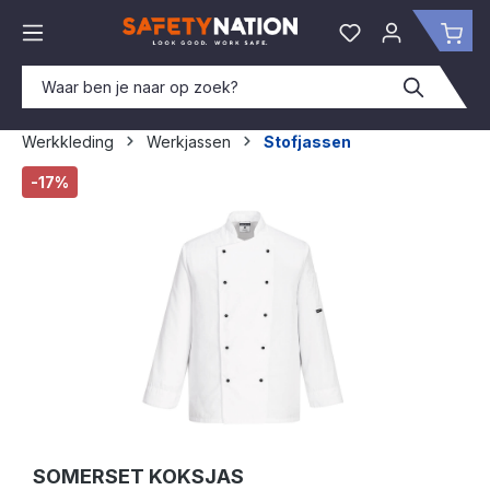
hoofdinhoud
Je hebt 0 items o
Win
Werkkleding
Werkjassen
Stofjassen
Afbeeldingengalerij overslaan
-17%
SOMERSET KOKSJAS