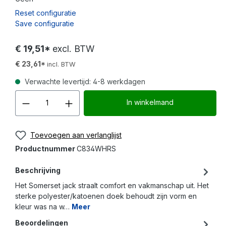
Reset configuratie
Save configuratie
€ 19,51*
excl. BTW
€ 23,61*
incl. BTW
Verwachte levertijd: 4-8 werkdagen
Producthoeveelheid: Voer d
In winkelmand
Toevoegen aan verlanglijst
Productnummer
C834WHRS
Beschrijving
Het Somerset jack straalt comfort en vakmanschap uit. Het
sterke polyester/katoenen doek behoudt zijn vorm en
kleur was na w…
Meer
Beoordelingen