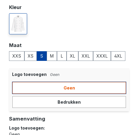
Selecteer
Kleur
wit
Selecteer
Maat
XXS
XS
S
M
L
XL
XXL
XXXL
4XL
Logo toevoegen
Geen
Geen
Bedrukken
Samenvatting
Logo toevoegen:
Geen