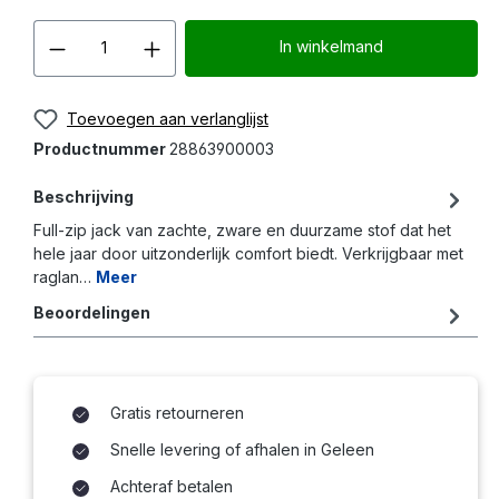
Producthoeveelheid: Voer d
In winkelmand
Toevoegen aan verlanglijst
Productnummer
28863900003
Beschrijving
Full-zip jack van zachte, zware en duurzame stof dat het
hele jaar door uitzonderlijk comfort biedt. Verkrijgbaar met
raglan…
Meer
Beoordelingen
Gratis retourneren
Snelle levering of afhalen in Geleen
Achteraf betalen