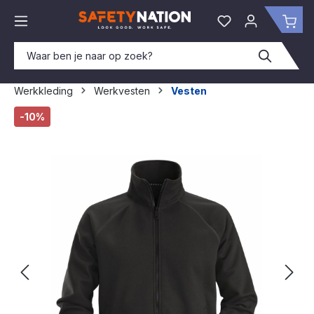
hoofdinhoud
Je hebt 0 items o
Win
Werkkleding
Werkvesten
Vesten
Afbeeldingengalerij overslaan
-10%