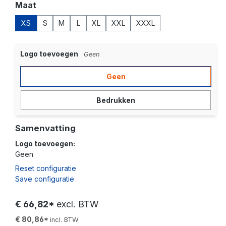
Selecteer
Maat
XS
S
M
L
XL
XXL
XXXL
Logo toevoegen
Geen
Geen
Bedrukken
Samenvatting
Logo toevoegen:
Geen
Reset configuratie
Save configuratie
€ 66,82*
excl. BTW
€ 80,86*
incl. BTW