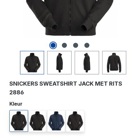
SNICKERS SWEATSHIRT JACK MET RITS
2886
Selecteer
Kleur
bosgroen
chili rood
donker blauw
zwart