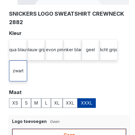
SNICKERS LOGO SWEATSHIRT CREWNECK
2882
Selecteer
Kleur
aqua blauw
blauw grijs
devon pink
donker blauw
geel
licht grijs
zwart
Selecteer
Maat
XS
S
M
L
XL
XXL
XXXL
Logo toevoegen
Geen
Geen