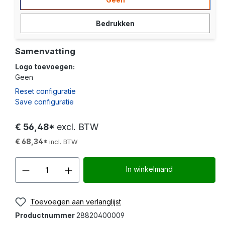
Bedrukken
Samenvatting
Logo toevoegen:
Geen
Reset configuratie
Save configuratie
€ 56,48*
excl. BTW
€ 68,34*
incl. BTW
Producthoeveelheid: Voer d
In winkelmand
Toevoegen aan verlanglijst
Productnummer
28820400009