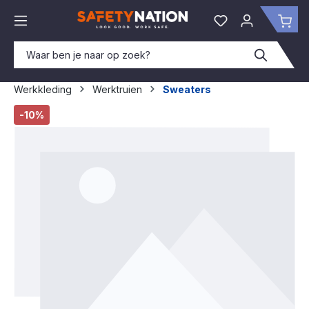
hoofdinhoud
Je hebt 0 items o
Win
Werkkleding
Werktruien
Sweaters
Afbeeldingengalerij overslaan
-10%