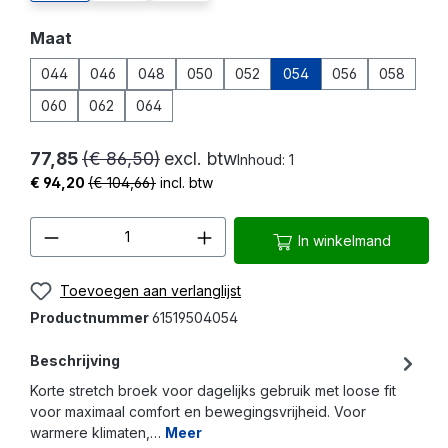
Selecteer
Maat
044
046
048
050
052
054
056
058
060
062
064
77,85
(€ 86,50)
excl. btw
Inhoud:
1
€ 94,20
(€ 104,66)
incl. btw
Producthoeveelheid: Voer de gewenste 
In winkelmand
Toevoegen aan verlanglijst
Productnummer
61519504054
Beschrijving
Korte stretch broek voor dagelijks gebruik met loose fit
voor maximaal comfort en bewegingsvrijheid. Voor
warmere klimaten,…
Meer