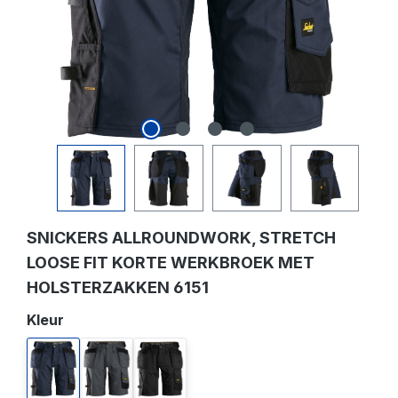
SNICKERS ALLROUNDWORK, STRETCH
LOOSE FIT KORTE WERKBROEK MET
HOLSTERZAKKEN 6151
Selecteer
Kleur
donker blauw
staal grijs
zwart