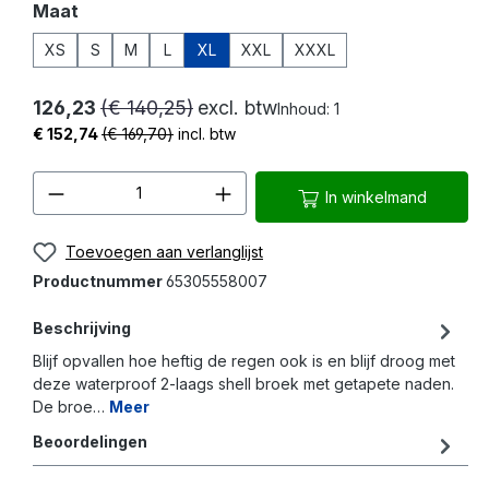
Selecteer
Maat
XS
S
M
L
XL
XXL
XXXL
126,23
(€ 140,25)
excl. btw
Inhoud:
1
€ 152,74
(€ 169,70)
incl. btw
Producthoeveelheid: Voer de gewenste 
In winkelmand
Toevoegen aan verlanglijst
Productnummer
65305558007
Beschrijving
Blijf opvallen hoe heftig de regen ook is en blijf droog met
deze waterproof 2-laags shell broek met getapete naden.
De broe…
Meer
Beoordelingen