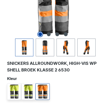
SNICKERS ALLROUNDWORK, HIGH-VIS WP
SHELL BROEK KLASSE 2 6530
Selecteer
Kleur
high vis geel/grijs
high vis geel/marineblauw
high vis oranje/medium grijs