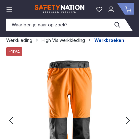
hoofdinhoud
Je hebt 0 items o
Win
Werkkleding
High Vis werkkleding
Werkbroeken
Afbeeldingengalerij overslaan
-10%