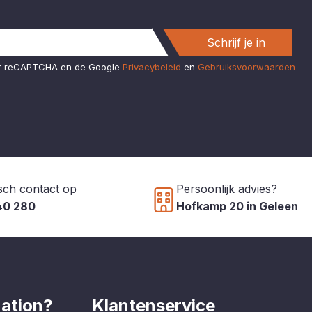
Schrijf je in
or reCAPTCHA en de Google
Privacybeleid
en
Gebruiksvoorwaarden
sch contact op
Persoonlijk advies?
40 280
Hofkamp 20 in Geleen
ation?
Klantenservice