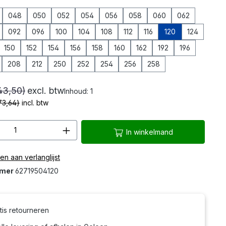
048
050
052
054
056
058
060
062
092
096
100
104
108
112
116
120
124
150
152
154
156
158
160
162
192
196
208
212
250
252
254
256
258
43,50)
excl. btw
Inhoud:
1
73,64)
incl. btw
hoeveelheid: Voer de gewenste hoeveelh
In winkelmand
n aan verlanglijst
mmer
62719504120
tis retourneren