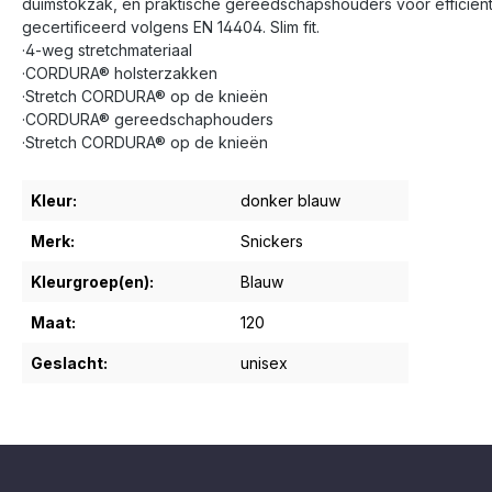
duimstokzak, en praktische gereedschapshouders voor efficië
gecertificeerd volgens EN 14404. Slim fit.
·4-weg stretchmateriaal
·CORDURA® holsterzakken
·Stretch CORDURA® op de knieën
·CORDURA® gereedschaphouders
·Stretch CORDURA® op de knieën
Kleur:
donker blauw
Merk:
Snickers
Kleurgroep(en):
Blauw
Maat:
120
Geslacht:
unisex