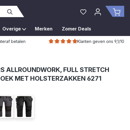
Je hebt 0 items op je 
Wink
Overige
Merken
Zomer Deals
Klanten geven ons 9,1/10
teraf betalen
RS ALLROUNDWORK, FULL STRETCH
OEK MET HOLSTERZAKKEN 6271
blauw
staal grijs
zwart