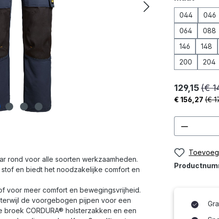
044
046
064
088
146
148
200
204
129,15
(€ 1
€ 156,27
(€ 1
Product
Toevoege
aar rond voor alle soorten werkzaamheden.
Productnu
stof en biedt het noodzakelijke comfort en
of voor meer comfort en bewegingsvrijheid.
terwijl de voorgebogen pijpen voor een
Gra
ele broek CORDURA® holsterzakken en een