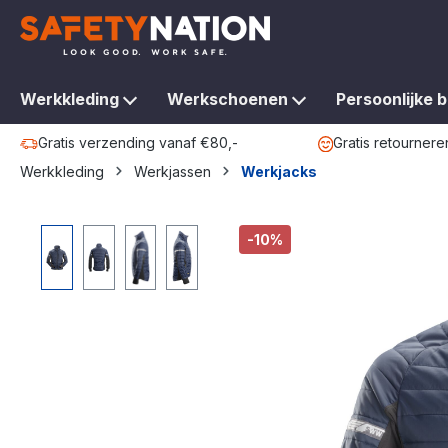
oekopdracht
Ga naar de hoofdnavigatie
Werkkleding
Werkschoenen
Persoonlijke 
Gratis verzending vanaf €80,-
Gratis retournere
Werkkleding
Werkjassen
Werkjacks
Afbeeldingengalerij overslaan
-10%