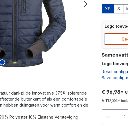
XS
S
Logo toev
Ge
Samenvatt
Logo toevoe
Reset configu
Save configur
€ 96,98*
e
eratuur dankzij de innovatieve 37.5® isolerende
afstotende buitenkant of als een comfortabele
€ 117,34*
inc
ten hebben duimgaten voor warm comfort en de
: 90% Polyester 10% Elastane Versteviging :