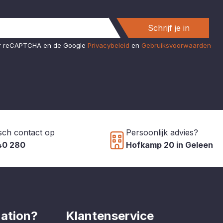
Schrijf je in
or reCAPTCHA en de Google
Privacybeleid
en
Gebruiksvoorwaarden
sch contact op
Persoonlijk advies?
40 280
Hofkamp 20 in Geleen
ation?
Klantenservice