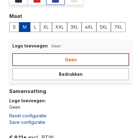
Selecteer
Maat
S
M
L
XL
XXL
3XL
4XL
5XL
7XL
Logo toevoegen
Geen
Geen
Bedrukken
Samenvatting
Logo toevoegen:
Geen
Reset configuratie
Save configuratie
€ 9,11*
excl. BTW