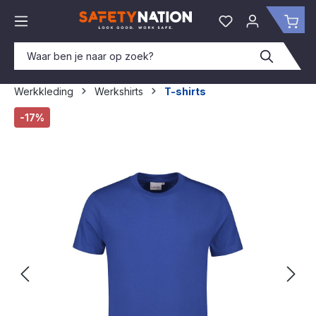
hoofdinhoud
Je hebt 0 items o
Win
Werkkleding
Werkshirts
T-shirts
Afbeeldingengalerij overslaan
-17%