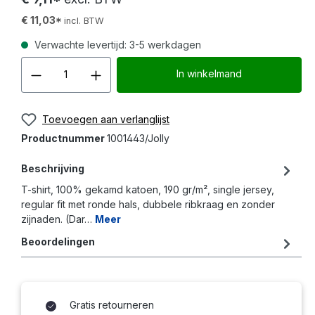
€ 11,03*
incl. BTW
Verwachte levertijd: 3-5 werkdagen
Producthoeveelheid: Voer d
In winkelmand
Toevoegen aan verlanglijst
Productnummer
1001443/Jolly
Beschrijving
T-shirt, 100% gekamd katoen, 190 gr/m², single jersey,
regular fit met ronde hals, dubbele ribkraag en zonder
zijnaden. (Dar…
Meer
Beoordelingen
Gratis retourneren