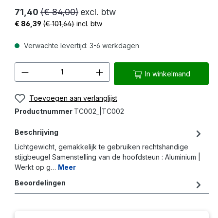
71,40
(€ 84,00)
excl. btw
€ 86,39
(€ 101,64)
incl. btw
Verwachte levertijd: 3-6 werkdagen
Producthoeveelheid: Voer de gewenste 
In winkelmand
Toevoegen aan verlanglijst
Productnummer
TC002_|TC002
Beschrijving
Lichtgewicht, gemakkelijk te gebruiken rechtshandige
stijgbeugel Samenstelling van de hoofdsteun : Aluminium |
Werkt op g…
Meer
Beoordelingen