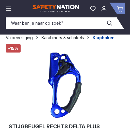
hoofdinhoud
Je hebt 0 items o
Win
Valbeveiliging
Karabiners & schakels
Klaphaken
Afbeeldingengalerij overslaan
-15%
STIJGBEUGEL RECHTS DELTA PLUS