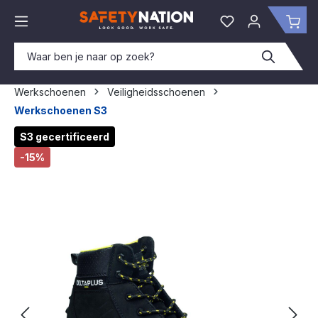
hoofdinhoud
Je hebt 0 items o
Win
Werkschoenen
Veiligheidsschoenen
Werkschoenen S3
Afbeeldingengalerij overslaan
S3 gecertificeerd
-15%