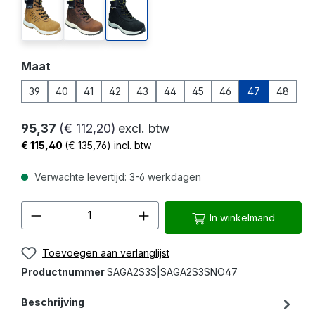
beige
kastanjebruin
zwart
Selecteer
Maat
39
40
41
42
43
44
45
46
47
48
95,37
(€ 112,20)
excl. btw
€ 115,40
(€ 135,76)
incl. btw
Verwachte levertijd: 3-6 werkdagen
Producthoeveelheid: Voer de gewenste 
In winkelmand
Toevoegen aan verlanglijst
Productnummer
SAGA2S3S|SAGA2S3SNO47
Beschrijving