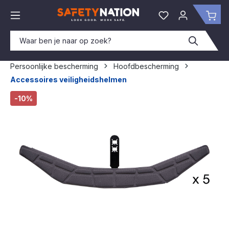
hoofdinhoud
Je hebt 0 items o
Win
Persoonlijke bescherming
Hoofdbescherming
Accessoires veiligheidshelmen
Afbeeldingengalerij overslaan
-10%