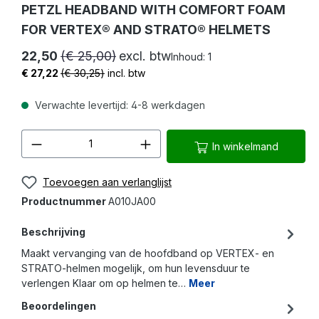
PETZL HEADBAND WITH COMFORT FOAM
FOR VERTEX® AND STRATO® HELMETS
22,50
(€ 25,00)
excl. btw
Inhoud:
1
€ 27,22
(€ 30,25)
incl. btw
Verwachte levertijd: 4-8 werkdagen
Producthoeveelheid: Voer de gewenste 
In winkelmand
Toevoegen aan verlanglijst
Productnummer
A010JA00
Beschrijving
Maakt vervanging van de hoofdband op VERTEX- en
STRATO-helmen mogelijk, om hun levensduur te
verlengen Klaar om op helmen te…
Meer
Beoordelingen