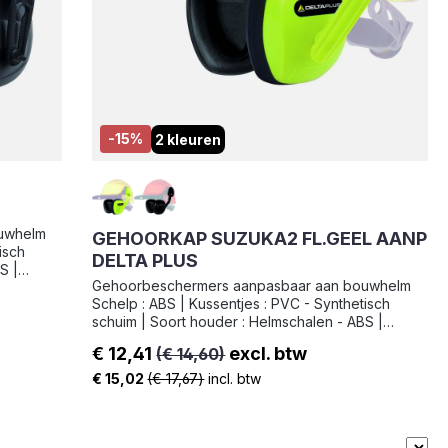
-15%
2 kleuren
uwhelm
GEHOORKAP SUZUKA2 FL.GEEL AANP
isch
DELTA PLUS
S |
Gehoorbeschermers aanpasbaar aan bouwhelm
Schelp : ABS | Kussentjes : PVC - Synthetisch
schuim | Soort houder : Helmschalen - ABS |
Gewicht : 252 g
€ 12,41
excl. btw
(€ 14,60)
Verkoopprijs:
€ 15,02
(€ 17,67)
incl. btw