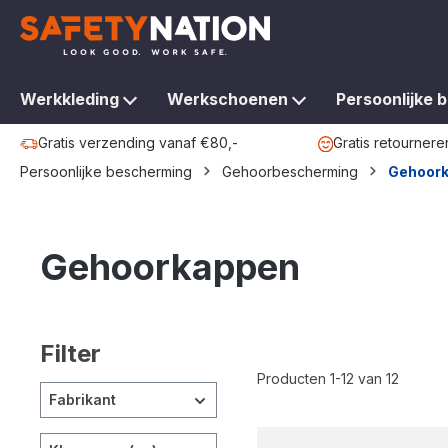
oekopdracht
Ga naar de hoofdnavigatie
Werkkleding
Werkschoenen
Persoonlijke 
Gratis verzending vanaf €80,-
Gratis retournere
Persoonlijke bescherming
Gehoorbescherming
Gehoor
Gehoorkappen
Filter
Producten 1-12 van 12
Fabrikant