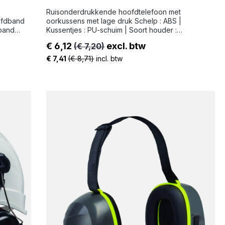
Ruisonderdrukkende hoofdtelefoon met
ofdband
oorkussens met lage druk Schelp : ABS |
dband
Kussentjes : PU-schuim | Soort houder :
chuim -
Hoofdband - ABS | Gewicht : 155 g
€ 6,12
excl. btw
(€ 7,20)
ewicht :
Verkoopprijs:
€ 7,41
(€ 8,71)
incl. btw