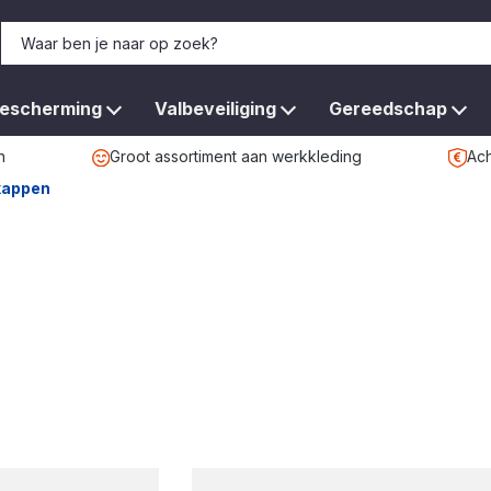
bescherming
Valbeveiliging
Gereedschap
n
Groot assortiment aan werkkleding
Ach
kappen