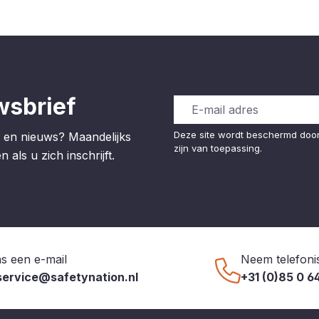
wsbrief
Deze site wordt beschermd do
 en nieuws? Maandelijks
zijn van toepassing.
 als u zich inschrijft.
s een e-mail
Neem telefoni
service@safetynation.nl
+31 (0)85 0 6