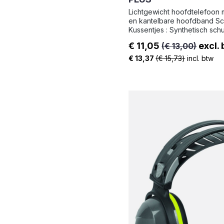
Lichtgewicht hoofdtelefoon 
en kantelbare hoofdband Schelp : ABS |
Kussentjes : Synthetisch schu
Hoofdband - ABS | Gewicht :
€ 11,05
excl.
(€ 13,00)
Verkoopprijs:
€ 13,37
(€ 15,73)
incl. btw