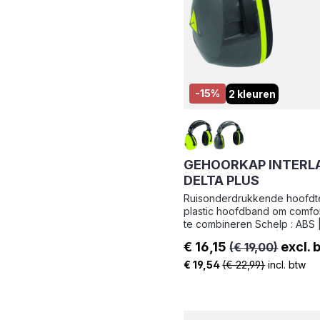
-15%
2 kleuren
GEHOORKAP INTERL
DELTA PLUS
Ruisonderdrukkende hoofdt
plastic hoofdband om comfor
te combineren Schelp : ABS | Kussentjes :
Synthetisch schuim | Soort 
€ 16,15
excl. 
(€ 19,00)
POM (acetaal) | Gewicht : 28
Verkoopprijs:
€ 19,54
(€ 22,99)
incl. btw