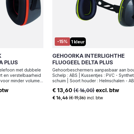
-15%
1 kleur
K
GEHOORKA INTERLIGHTHE
A PLUS
FLUOGEEL DELTA PLUS
elefoon met dubbele
Gehoorbeschermers aanpasbaar aan bo
t en verstelbaarheid
Schelp : ABS | Kussentjes : PVC - Synthet
 voor minder volume
schuim | Soort houder : Helmschalen - AB
PU-schuim | Soort
Gewicht : 249 g
 btw
€ 13,60
excl. btw
(€ 16,00)
Gewicht : 282 g
Verkoopprijs:
€ 16,46
(€ 19,36)
incl. btw