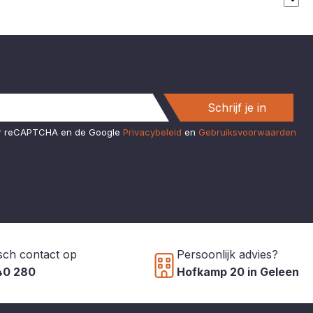
Schrijf je in
or reCAPTCHA en de Google
Privacybeleid
en
Gebruiksvoorwaarden
sch contact op
Persoonlijk advies?
40 280
Hofkamp 20 in Geleen