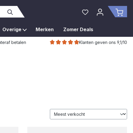
Je hebt 0 items op je 
Wink
Overige
Merken
Zomer Deals
Klanten geven ons 9,1/10
teraf betalen