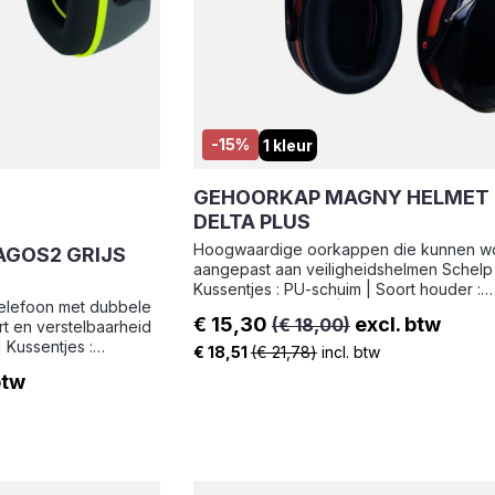
-15%
1 kleur
GEHOORKAP MAGNY HELMET 
DELTA PLUS
Hoogwaardige oorkappen die kunnen w
AGOS2 GRIJS
aangepast aan veiligheidshelmen Schelp : ABS |
Kussentjes : PU-schuim | Soort houder :
elefoon met dubbele
Helmschalen - ABS | Gewicht : 286 g
€ 15,30
excl. btw
(€ 18,00)
t en verstelbaarheid
Verkoopprijs:
€ 18,51
(€ 21,78)
incl. btw
houder : Hoofdband -
btw
6 g