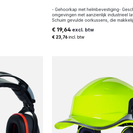
- Gehoorkap met helmbevestiging- Gesch
omgevingen met aanzienlijk industrieel l
Schuim gevulde oorkussens, die makkelijk
vervangen- Voor een goede demping e
€ 19,64
excl. btw
wordt aanbevolen om elke 6 maandende
Normale prijs:
oorkussens te vervangen- Goede pasvo
€ 23,76
incl. btw
goed draagcomfort- Past direct op alle
veiligheidshelmen zonder extra adapter-
eenvoudig in hoogte verstelbaar- Gewich
gram- Gemiddelde dempingswaarde: SN
dB(A)