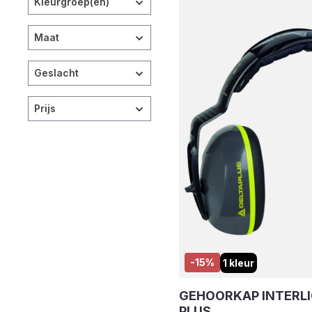
Kleurgroep(en)
Maat
Geslacht
Prijs
-15%
1 kleur
GEHOORKAP INTERLI
PLUS