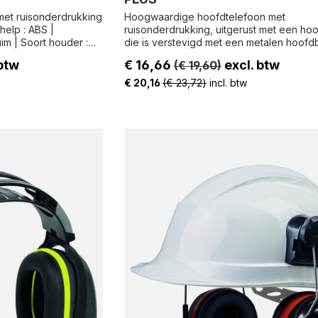
met ruisonderdrukking
Hoogwaardige hoofdtelefoon met
ruisonderdrukking, uitgerust met een ho
im | Soort houder :
die is verstevigd met een metalen hoof
 200 g
Schelp : ABS | Kussentjes : Synthetisch s
 btw
€ 16,66
excl. btw
(€ 19,60)
PU | Soort houder : Hoofdband - ABS | G
Verkoopprijs:
338 g
€ 20,16
(€ 23,72)
incl. btw