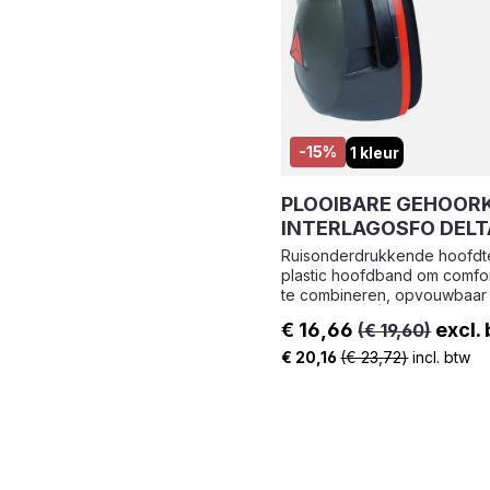
-15%
1 kleur
PLOOIBARE GEHOOR
INTERLAGOSFO DELT
Ruisonderdrukkende hoofdt
plastic hoofdband om comfor
te combineren, opvouwbaar
Schelp : ABS | Kussentjes : 
€ 16,66
excl.
(€ 19,60)
houder : Hoofdband - ABS | 
Verkoopprijs:
€ 20,16
(€ 23,72)
incl. btw