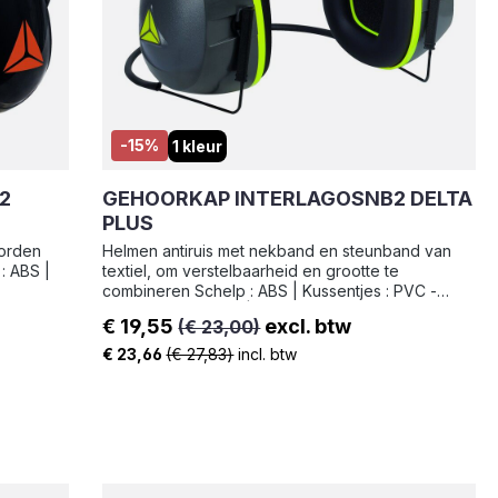
-15%
1 kleur
2
GEHOORKAP INTERLAGOSNB2 DELTA
PLUS
orden
Helmen antiruis met nekband en steunband van
textiel, om verstelbaarheid en grootte te
combineren Schelp : ABS | Kussentjes : PVC -
Synthetisch schuim | Soort houder : Nekband -
€ 19,55
excl. btw
(€ 23,00)
Roestvrij staal | Gewicht : 247 g
Verkoopprijs:
€ 23,66
(€ 27,83)
incl. btw