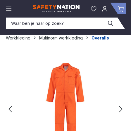
hoofdinhoud
Je hebt 0 items o
Win
Werkkleding
Multinorm werkkleding
Overalls
Afbeeldingengalerij overslaan