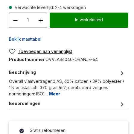
Verwachte levertijd: 2-4 werkdagen
Producthoeveelheid: Voer d
In winkelmand
Bekijk maattabel
Toevoegen aan verlanglijst
Productnummer
OVVLAS6040-ORANJE-64
Beschrijving
Overall vlamvertragend AS, 60% katoen / 39% polyester /
1% antistatisch, 370 gram/m2, certificeerd volgens
normeringen: ISO1…
Meer
Beoordelingen
Gratis retourneren