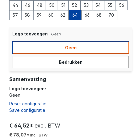
44
46
48
50
51
52
53
54
55
56
57
58
59
60
62
64
66
68
70
Logo toevoegen
Geen
Geen
Bedrukken
Samenvatting
Logo toevoegen:
Geen
Reset configuratie
Save configuratie
€ 64,52*
excl. BTW
€ 78,07*
incl. BTW