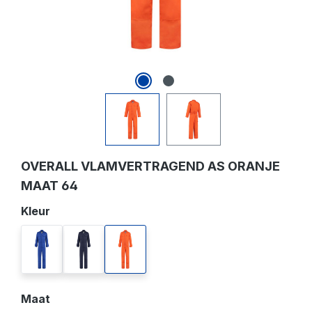
OVERALL VLAMVERTRAGEND AS ORANJE
MAAT 64
Selecteer
Kleur
korenblauw
navy
oranje
Selecteer
Maat