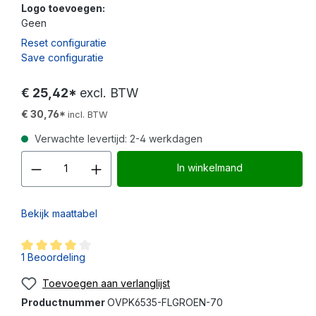
Logo toevoegen:
Geen
Reset configuratie
Save configuratie
€ 25,42*
excl. BTW
€ 30,76*
incl. BTW
Verwachte levertijd: 2-4 werkdagen
Producthoeveelheid: Voer d
In winkelmand
Bekijk maattabel
Gemiddelde waardering van 4 van 5 sterren
1 Beoordeling
Toevoegen aan verlanglijst
Productnummer
OVPK6535-FLGROEN-70