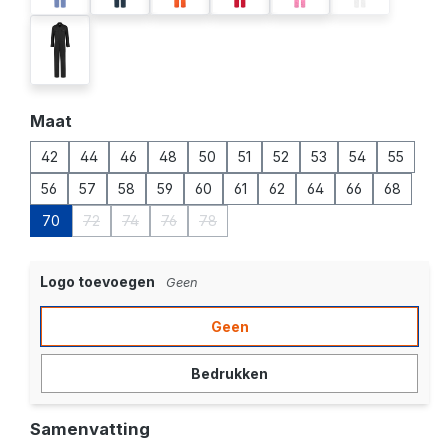
zwart
Selecteer
Maat
42
44
46
48
50
51
52
53
54
55
56
57
58
59
60
61
62
64
66
68
70
72
74
76
78
(Deze optie is momenteel niet beschikbaar.)
(Deze optie is momenteel niet beschikbaar.)
(Deze optie is momenteel niet beschikbaar.)
(Deze optie is momenteel niet beschikba
Logo toevoegen
Geen
Geen
Bedrukken
Samenvatting