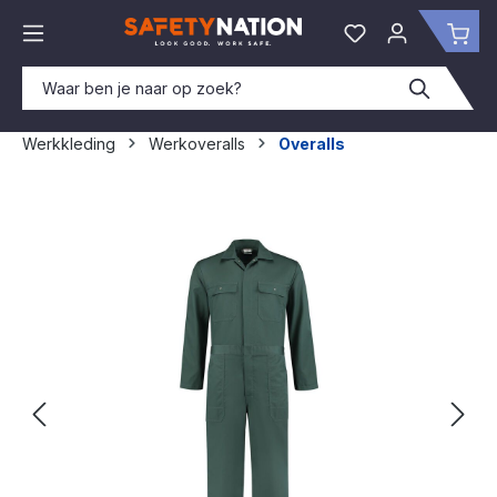
hoofdinhoud
Je hebt 0 items o
Win
Werkkleding
Werkoveralls
Overalls
Afbeeldingengalerij overslaan