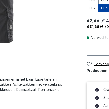
C42
C43
C52
C54
42,46
(€ 4
€ 51,38
(€ 60
Verwachte 
Product
Toevoege
Productnu
jpen en in het kruis. Lage taille en
rzakken. Achterzakken met versterking.
ukknopen. Duimstokzak. Pennenzakje.
Gra
Snel
Ach