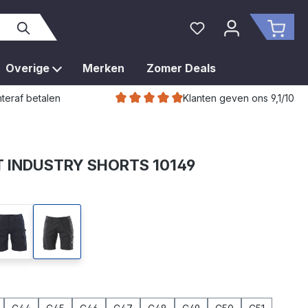
Je hebt 0 items op je 
Wink
Overige
Merken
Zomer Deals
Klanten geven ons 9,1/10
teraf betalen
 INDUSTRY SHORTS 10149
traciet
donkermarine
zwart