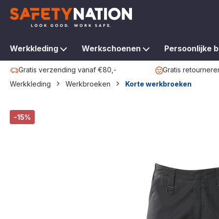
oekopdracht
Ga naar de hoofdnavigatie
Werkkleding
Werkschoenen
Persoonlijke 
Gratis verzending vanaf €80,-
Gratis retournere
Werkkleding
Werkbroeken
Korte werkbroeken
Afbeeldingengalerij overslaan
-15%