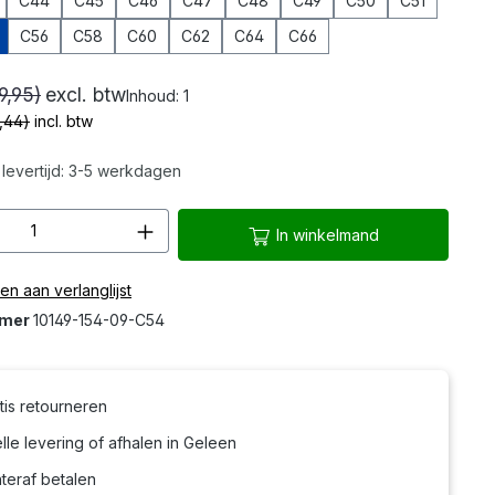
C44
C45
C46
C47
C48
C49
C50
C51
C56
C58
C60
C62
C64
C66
9,95)
excl. btw
Inhoud:
1
,44)
incl. btw
levertijd: 3-5 werkdagen
hoeveelheid: Voer de gewenste hoeveelh
In winkelmand
n aan verlanglijst
mmer
10149-154-09-C54
tis retourneren
le levering of afhalen in Geleen
teraf betalen