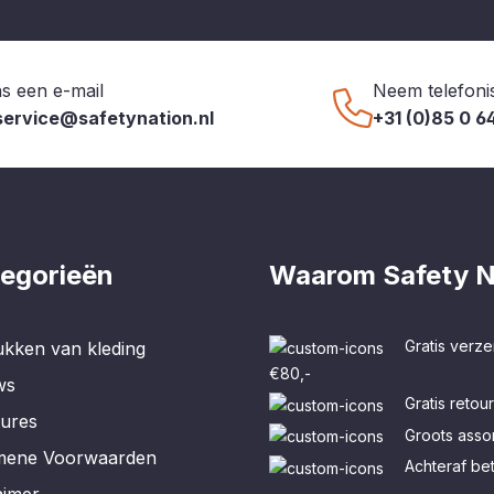
s een e-mail
Neem telefoni
service@safetynation.nl
+31 (0)85 0 6
egorieën
Waarom Safety N
Gratis verze
kken van kleding
€80,-
ws
Gratis retou
tures
Groots assor
mene Voorwaarden
Achteraf be