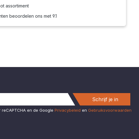
ot assortiment
nten beoordelen ons met 9.1
Schrijf je in
or reCAPTCHA en de Google
Privacybeleid
en
Gebruiksvoorwaarden