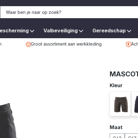
bescherming
Valbeveiliging
Gereedschap
n
Groot assortiment aan werkkleding
Ach
MASCOT
Selecteer
Kleur
donkeran
Selecteer
Maat