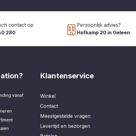
sch contact op
Persoonlijk advies?
40 280
Hofkamp 20 in Geleen
ation?
Klantenservice
nding vanaf
Winkel
Contact
rneren
Meestgestelde vragen
timent
Levertijd en bezorgen
talen