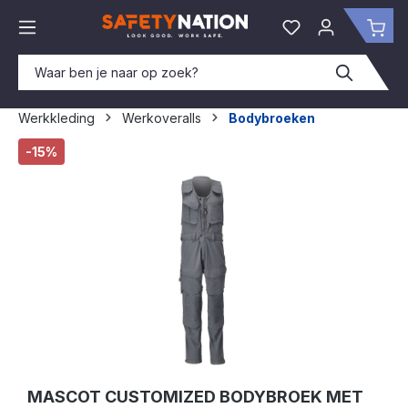
hoofdinhoud
Je hebt 0 items o
Win
Werkkleding
Werkoveralls
Bodybroeken
Afbeeldingengalerij overslaan
-15%
MASCOT CUSTOMIZED BODYBROEK MET