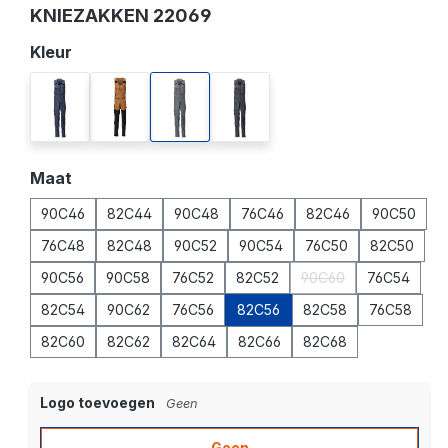
KNIEZAKKEN 22069
Selecteer
Kleur
donkermarine
notenbruin/zwart
steengrijs
zwart
Selecteer
Maat
90C46
82C44
90C48
76C46
82C46
90C50
76C48
82C48
90C52
90C54
76C50
82C50
90C56
90C58
76C52
82C52
90C60
76C54
(Deze optie is momen
82C54
90C62
76C56
82C56
82C58
76C58
82C60
82C62
82C64
82C66
82C68
Logo toevoegen
Geen
Geen