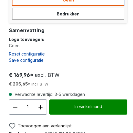
Bedrukken
Samenvatting
Logo toevoegen:
Geen
Reset configuratie
Save configuratie
€ 169,96*
excl. BTW
€ 205,65*
incl. BTW
Verwachte levertijd: 3-5 werkdagen
Producthoeveelheid: Voer d
In winkelmand
Toevoegen aan verlanglijst