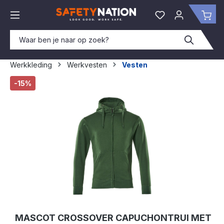
hoofdinhoud
Je hebt 0 items o
Win
Werkkleding
Werkvesten
Vesten
Afbeeldingengalerij overslaan
-15%
MASCOT CROSSOVER CAPUCHONTRUI MET