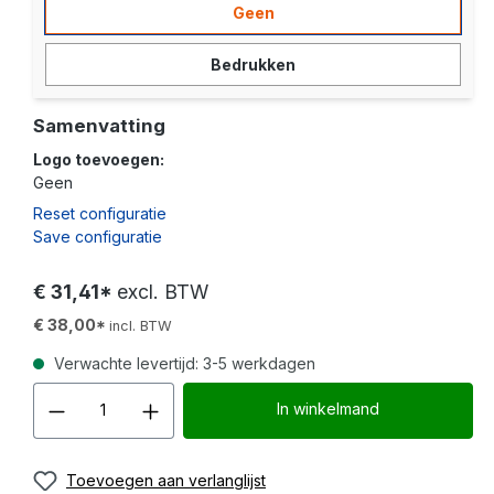
Geen
Bedrukken
Samenvatting
Logo toevoegen:
Geen
Reset configuratie
Save configuratie
€ 31,41*
excl. BTW
€ 38,00*
incl. BTW
Verwachte levertijd: 3-5 werkdagen
Producthoeveelheid: Voer d
In winkelmand
Toevoegen aan verlanglijst