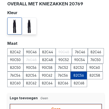
OVERALL MET KNIEZAKKEN 20769
Selecteer
Kleur
donkermarine
zwart
Selecteer
Maat
82C42
90C46
82C44
90C48
76C46
82C46
(Deze optie is momenteel niet 
90C50
76C48
82C48
90C52
90C54
76C50
(Deze optie is momenteel niet beschikbaar.)
82C50
90C56
90C58
76C52
82C52
90C60
76C54
82C54
90C62
76C56
82C56
82C58
82C60
82C62
82C64
82C66
82C68
Logo toevoegen
Geen
Geen