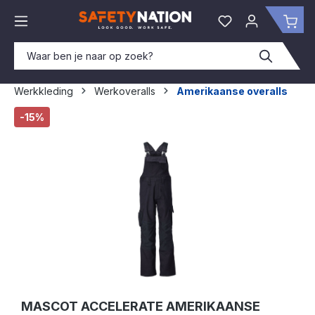
hoofdinhoud
Je hebt 0 items o
Win
Werkkleding
Werkoveralls
Amerikaanse overalls
Afbeeldingengalerij overslaan
-15%
MASCOT ACCELERATE AMERIKAANSE