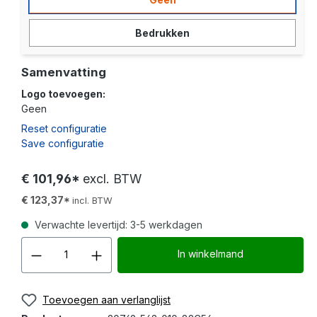
Bedrukken
Samenvatting
Logo toevoegen:
Geen
Reset configuratie
Save configuratie
€ 101,96*
excl. BTW
€ 123,37*
incl. BTW
Verwachte levertijd: 3-5 werkdagen
Producthoeveelheid: Voer d
In winkelmand
Toevoegen aan verlanglijst