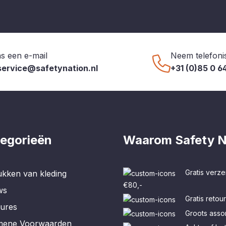
s een e-mail
Neem telefoni
service@safetynation.nl
+31 (0)85 0 6
egorieën
Waarom Safety N
Gratis verze
kken van kleding
€80,-
ws
Gratis retou
tures
Groots assor
mene Voorwaarden