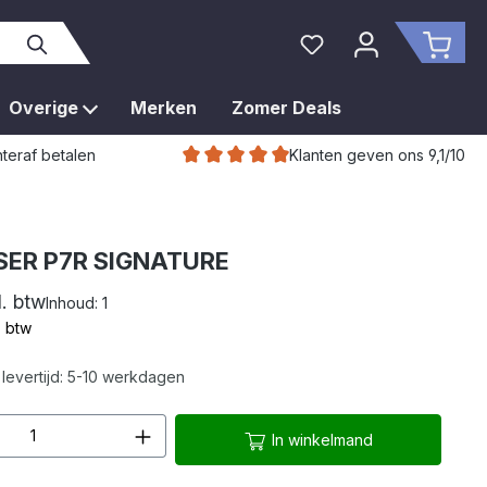
Je hebt 0 items op je 
Wink
Overige
Merken
Zomer Deals
Klanten geven ons 9,1/10
teraf betalen
SER P7R SIGNATURE
l. btw
Inhoud:
1
. btw
levertijd: 5-10 werkdagen
hoeveelheid: Voer de gewenste hoeveelh
In winkelmand