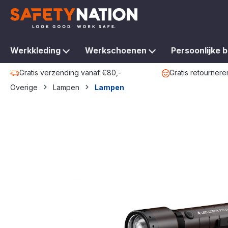
oekopdracht
Ga naar de hoofdnavigatie
Werkkleding
Werkschoenen
Persoonlijke 
Gratis verzending vanaf €80,-
Gratis retournere
Overige
Lampen
Lampen
Afbeeldingengalerij overslaan