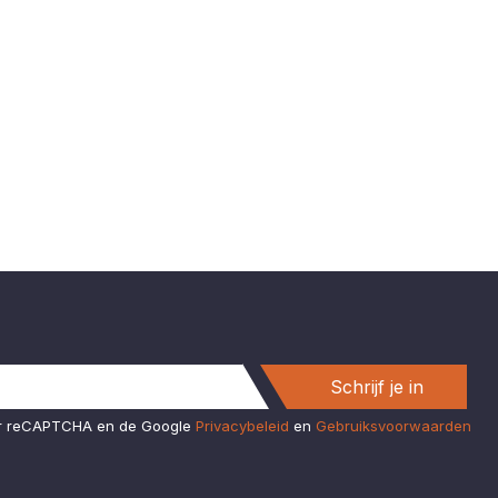
Schrijf je in
or reCAPTCHA en de Google
Privacybeleid
en
Gebruiksvoorwaarden