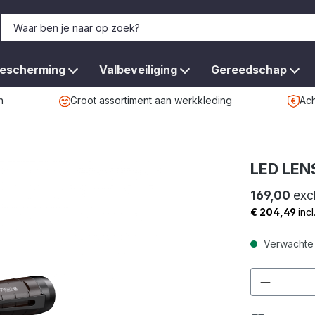
bescherming
Valbeveiliging
Gereedschap
n
Groot assortiment aan werkkleding
Ach
LED LEN
169,00
exc
€ 204,49
incl
Verwachte 
Product