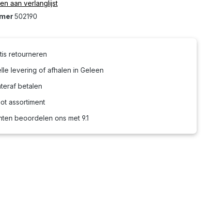
n aan verlanglijst
mmer
502190
tis retourneren
le levering of afhalen in Geleen
teraf betalen
ot assortiment
nten beoordelen ons met 9.1