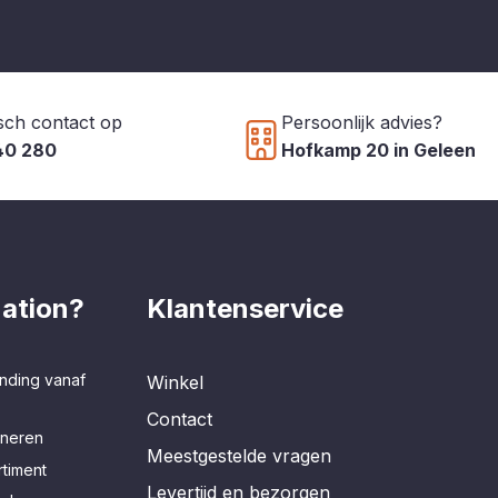
sch contact op
Persoonlijk advies?
40 280
Hofkamp 20 in Geleen
ation?
Klantenservice
nding vanaf
Winkel
Contact
rneren
Meestgestelde vragen
timent
Levertijd en bezorgen