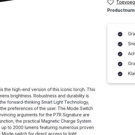
Toevoege
Productnu
Gra
Snel
Ach
Gro
Kla
 the high-end version of this iconic torcjh. This
umens brightness. Robustness and durability is
 the forward-thinking Smart Light Technology,
to the preferences of the user. The Mode Switch
convincing arguments for the P7R Signature are
unction, the practical Magnetic Charge System
th up to 2000 lumens featuring numerous proven
 Mode switch for direct access to light