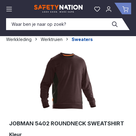
hoofdinhoud
Je hebt 0 items o
Win
Werkkleding
Werktruien
Sweaters
Afbeeldingengalerij overslaan
JOBMAN 5402 ROUNDNECK SWEATSHIRT
Selecteer
Kleur