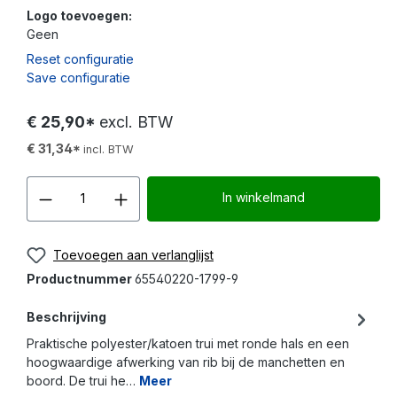
Logo toevoegen:
Geen
Reset configuratie
Save configuratie
€ 25,90*
excl. BTW
€ 31,34*
incl. BTW
Producthoeveelheid: Voer d
In winkelmand
Toevoegen aan verlanglijst
Productnummer
65540220-1799-9
Beschrijving
Praktische polyester/katoen trui met ronde hals en een
hoogwaardige afwerking van rib bij de manchetten en
boord. De trui he…
Meer