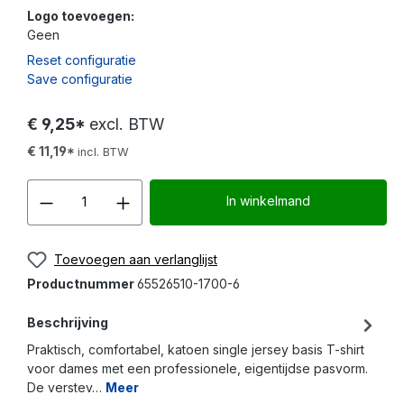
Logo toevoegen:
Geen
Reset configuratie
Save configuratie
€ 9,25*
excl. BTW
€ 11,19*
incl. BTW
Producthoeveelheid: Voer d
In winkelmand
Toevoegen aan verlanglijst
Productnummer
65526510-1700-6
Beschrijving
Praktisch, comfortabel, katoen single jersey basis T-shirt
voor dames met een professionele, eigentijdse pasvorm.
De verstev…
Meer