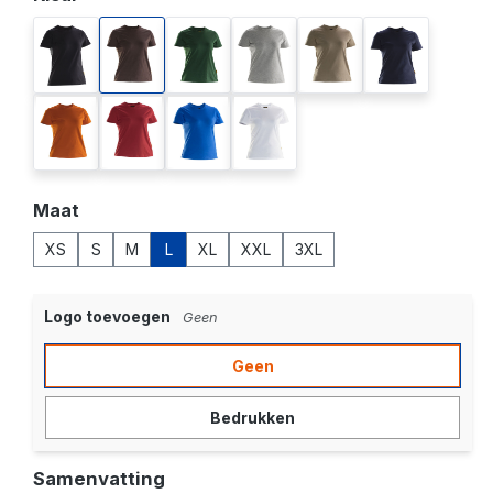
black
brown
forest green
grey melange
khaki
navy
orange
red
royal blue
white
Selecteer
Maat
XS
S
M
L
XL
XXL
3XL
Logo toevoegen
Geen
Geen
Bedrukken
Samenvatting