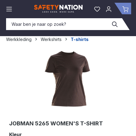
hoofdinhoud
Je hebt 0 items o
Win
Werkkleding
Werkshirts
T-shirts
Afbeeldingengalerij overslaan
JOBMAN 5265 WOMEN'S T-SHIRT
Selecteer
Kleur