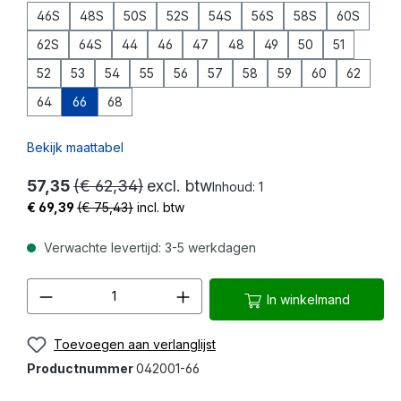
46S
48S
50S
52S
54S
56S
58S
60S
62S
64S
44
46
47
48
49
50
51
52
53
54
55
56
57
58
59
60
62
64
66
68
Bekijk maattabel
57,35
(€ 62,34)
excl. btw
Inhoud:
1
€ 69,39
(€ 75,43)
incl. btw
Verwachte levertijd: 3-5 werkdagen
Producthoeveelheid: Voer de gewenste 
In winkelmand
Toevoegen aan verlanglijst
Productnummer
042001-66