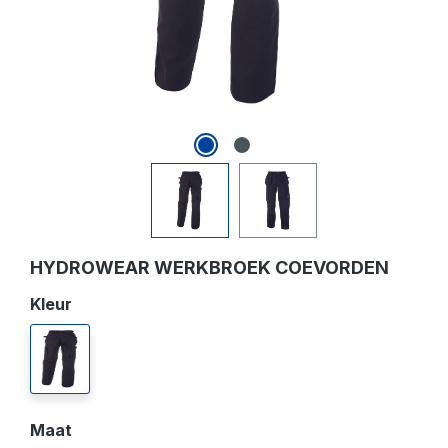
HYDROWEAR WERKBROEK COEVORDEN
Selecteer
Kleur
zwart
Selecteer
Maat