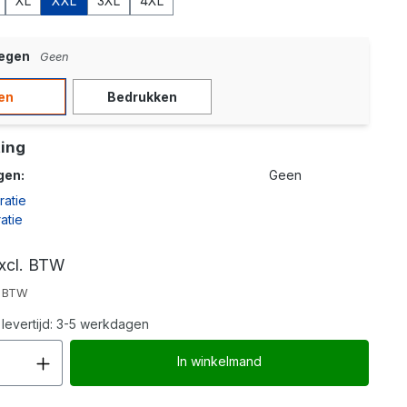
XL
XXL
3XL
4XL
oegen
Geen
en
Bedrukken
ing
gen:
Geen
ratie
atie
xcl. BTW
. BTW
levertijd: 3-5 werkdagen
Producthoeveelheid: Voer de gew
In winkelmand