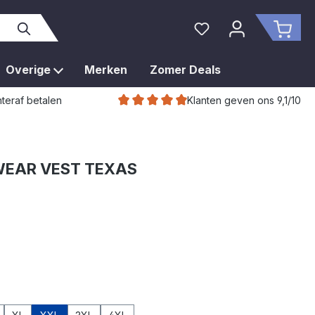
Je hebt 0 items op je 
Wink
Overige
Merken
Zomer Deals
Klanten geven ons 9,1/10
teraf betalen
EAR VEST TEXAS