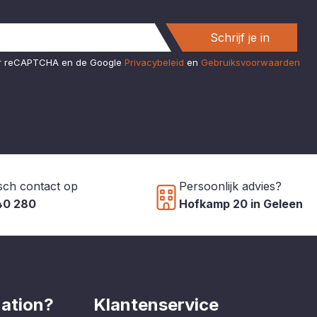
Schrijf je in
or reCAPTCHA en de Google
Privacybeleid
en
Gebruiksvoorwaarden
sch contact op
Persoonlijk advies?
40 280
Hofkamp 20 in Geleen
ation?
Klantenservice