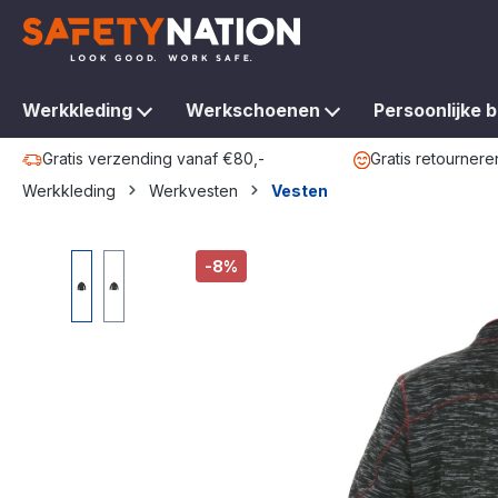
oekopdracht
Ga naar de hoofdnavigatie
Werkkleding
Werkschoenen
Persoonlijke 
Gratis verzending vanaf €80,-
Gratis retournere
Werkkleding
Werkvesten
Vesten
Afbeeldingengalerij overslaan
-8%