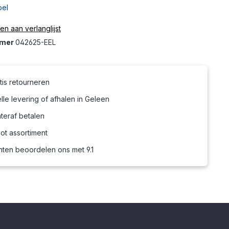
bel
n aan verlanglijst
mmer
042625-EEL
tis retourneren
le levering of afhalen in Geleen
teraf betalen
ot assortiment
nten beoordelen ons met 9.1