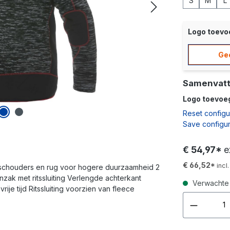
S
M
L
Logo toev
Ge
Samenvatt
Logo toevoe
Reset configu
Save configur
€ 54,97*
e
€ 66,52*
incl
n, schouders en rug voor hogere duurzaamheid 2
enzak met ritssluiting Verlengde achterkant
Verwachte 
je tijd Ritssluiting voorzien van fleece