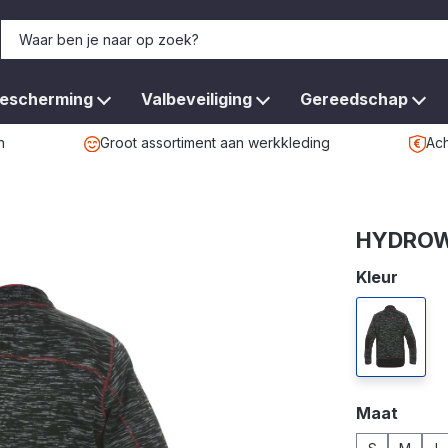
bescherming
Valbeveiliging
Gereedschap
n
Groot assortiment aan werkkleding
Ach
HYDROW
Selecteer
Kleur
zwart
Selecteer
Maat