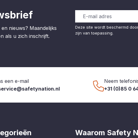
wsbrief
Deze site wordt beschermd do
 en nieuws? Maandelijks
zijn van toepassing.
 als u zich inschrijft.
s een e-mail
Neem telefoni
service@safetynation.nl
+31 (0)85 0 6
egorieën
Waarom Safety N