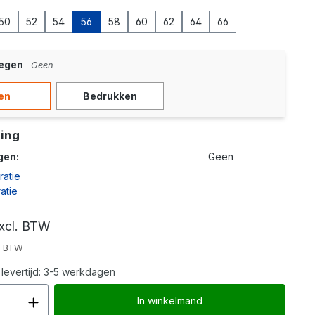
50
52
54
56
58
60
62
64
66
oegen
Geen
en
Bedrukken
ing
gen:
Geen
ratie
atie
xcl. BTW
l. BTW
levertijd: 3-5 werkdagen
Producthoeveelheid: Voer de gew
In winkelmand