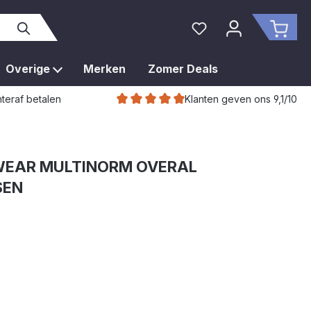
Je hebt 0 items op je 
Wink
Overige
Merken
Zomer Deals
Klanten geven ons 9,1/10
teraf betalen
EAR MULTINORM OVERAL
SEN