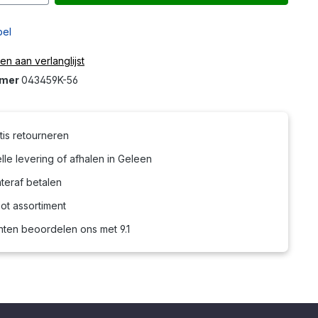
bel
n aan verlanglijst
mmer
043459K-56
tis retourneren
le levering of afhalen in Geleen
teraf betalen
ot assortiment
nten beoordelen ons met 9.1