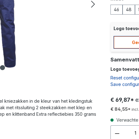
46
48
Logo toev
Ge
Samenvatt
Logo toevoe
Reset configu
Save configur
€ 69,87*
e
nel kniezakken in de kleur van het kledingstuk
ak met ritssluiting 2 steekzakken met klep en
€ 84,55*
inc
ep en klittenband Extra reflectiebies 350 grams
Verwachte 