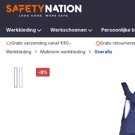
oekopdracht
Ga naar de hoofdnavigatie
Werkkleding
Werkschoenen
Persoonlijke 
Gratis verzending vanaf €80,-
Gratis retournere
Werkkleding
Multinorm werkkleding
Overalls
Afbeeldingengalerij overslaan
-8%