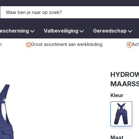
bescherming
Valbeveiliging
Gereedschap
n
Groot assortiment aan werkkleding
Ach
HYDROW
MAARS
Selecteer
Kleur
marine
Selecteer
Maat