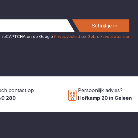
Schrijf je in
or reCAPTCHA en de Google
Privacybeleid
en
Gebruiksvoorwaarden
sch contact op
Persoonlijk advies?
40 280
Hofkamp 20 in Geleen