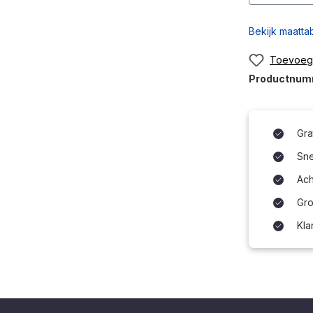
Bekijk maatta
Toevoege
Productnu
Gra
Snel
Ach
Gro
Kla