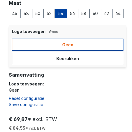
Selecteer
Maat
46
48
50
52
54
56
58
60
62
64
Logo toevoegen
Geen
Geen
Bedrukken
Samenvatting
Logo toevoegen:
Geen
Reset configuratie
Save configuratie
€ 69,87*
excl. BTW
€ 84,55*
incl. BTW