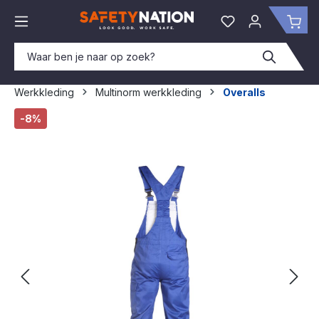
hoofdinhoud
Je hebt 0 items o
Win
Werkkleding
Multinorm werkkleding
Overalls
Afbeeldingengalerij overslaan
-8%