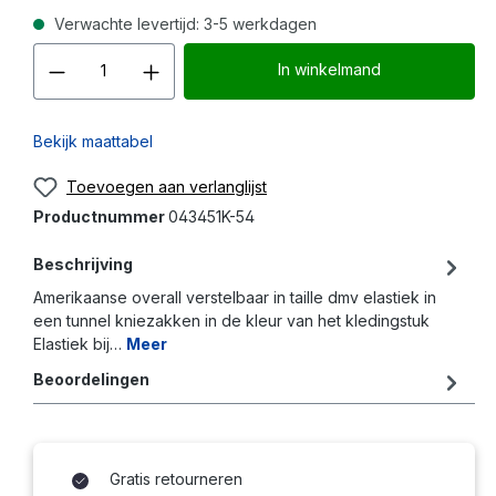
Verwachte levertijd: 3-5 werkdagen
Producthoeveelheid: Voer d
In winkelmand
Bekijk maattabel
Toevoegen aan verlanglijst
Productnummer
043451K-54
Beschrijving
Amerikaanse overall verstelbaar in taille dmv elastiek in
een tunnel kniezakken in de kleur van het kledingstuk
Elastiek bij…
Meer
Beoordelingen
Gratis retourneren