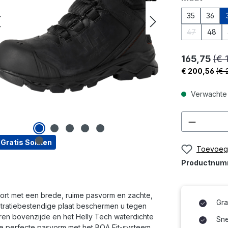
35
36
47
48
(Deze optie 
165,75
(€ 
€ 200,56
(€ 
Verwachte 
Product
 Gratis Sokken
Toevoege
Productnu
ort met een brede, ruime pasvorm en zachte,
Gra
tratiebestendige plaat beschermen u tegen
en bovenzijde en het Helly Tech waterdichte
Snel
de perfecte pasvorm met het BOA Fit-systeem.