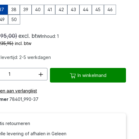
37
38
39
40
41
42
43
44
45
46
49
50
is momenteel niet beschikbaar.)
195,00)
excl. btw
Inhoud:
1
235,95)
incl. btw
levertijd: 2-5 werkdagen
hoeveelheid: Voer de gewenste hoeveelh
In winkelmand
n aan verlanglijst
mmer
78401_990-37
tis retourneren
le levering of afhalen in Geleen