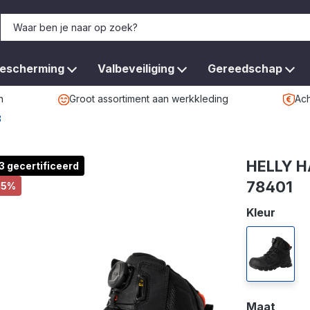
bescherming
Valbeveiliging
Gereedschap
n
Groot assortiment aan werkkleding
Ach
3
HELLY H
3 gecertificeerd
78401
15%
Selecteer
Kleur
990 blac
Selecteer
Maat