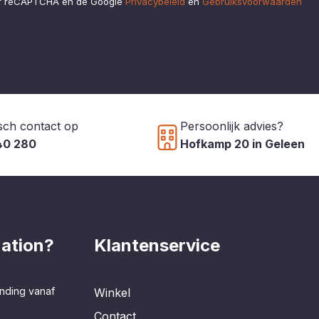
or reCAPTCHA en de Google
Privacybeleid
en
Gebruiksvoorwaarden
sch contact op
Persoonlijk advies?
40 280
Hofkamp 20 in Geleen
ation?
Klantenservice
nding vanaf
Winkel
Contact