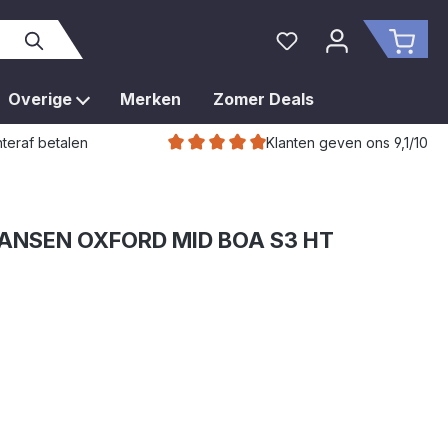
Je hebt 0 items op je 
Wink
Overige
Merken
Zomer Deals
Klanten geven ons 9,1/10
teraf betalen
ANSEN OXFORD MID BOA S3 HT
k