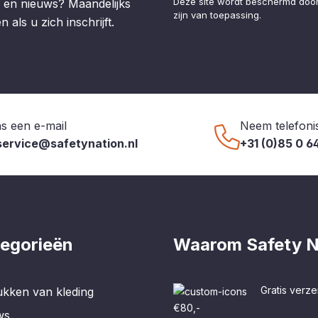
Deze site wordt beschermd do
 en nieuws? Maandelijks
zijn van toepassing.
 als u zich inschrijft.
s een e-mail
Neem telefoni
service@safetynation.nl
+31 (0)85 0 6
egorieën
Waarom Safety N
Gratis verze
kken van kleding
€80,-
ws