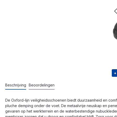
+
Beschrijving
Beoordelingen
De Oxford-lijn veiligheidsschoenen biedt duurzaamheid en comf
pluche demping onder de voet. De metaalvrije neuskap en pene
gevaren op het werkterrein en de waterbestendige nubuckleder
membraan zorgen dat u droog en comfortabel blijft. Zorg voor 