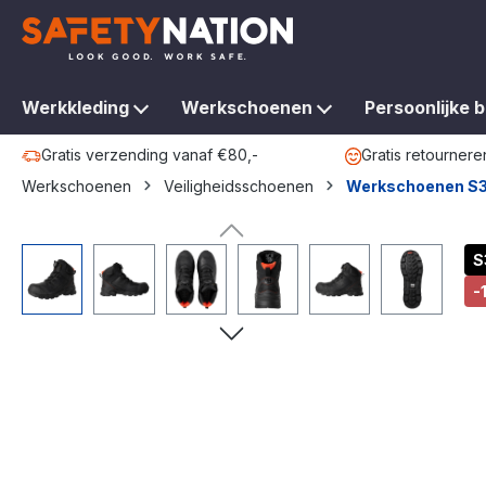
oekopdracht
Ga naar de hoofdnavigatie
Werkkleding
Werkschoenen
Persoonlijke 
Gratis verzending vanaf €80,-
Gratis retournere
Werkschoenen
Veiligheidsschoenen
Werkschoenen S
Afbeeldingengalerij overslaan
S
-