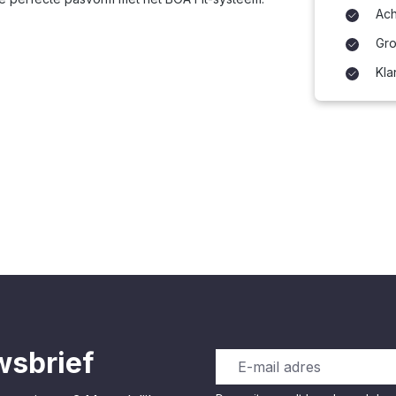
Ach
Gro
Kla
wsbrief