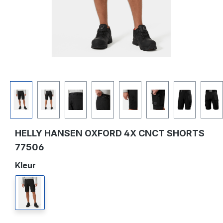
HELLY HANSEN OXFORD 4X CNCT SHORTS
77506
Selecteer
Kleur
990 black