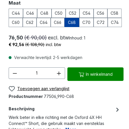
Selecteer
Maat
C44
C46
C48
C50
C52
C54
C56
C58
C60
C62
C64
C66
C68
C70
C72
C74
76,50
(€ 90,00)
excl. btw
Inhoud:
1
€ 92,56
(€ 108,90)
incl. btw
Verwachte levertijd: 2-5 werkdagen
Producthoeveelheid: Voer de gewenste 
In winkelmand
Toevoegen aan verlanglijst
Productnummer
77506_990-C68
Beschrijving
Werk beter in elke richting met de Oxford 4X HH
Connect™ Short, die gebruik maakt van eersteklas