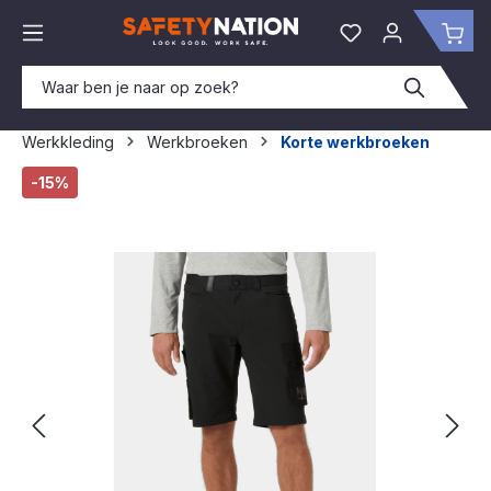
hoofdinhoud
Je hebt 0 items o
Win
Werkkleding
Werkbroeken
Korte werkbroeken
Afbeeldingengalerij overslaan
-15%