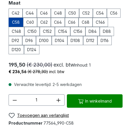
Selecteer
Maat
C42
C44
C46
C48
C50
C52
C54
C56
C58
C60
C62
C64
C66
C68
C146
C148
C150
C152
C154
C156
D84
D88
D92
D96
D100
D104
D108
D112
D116
D120
D124
195,50
(€ 230,00)
excl. btw
Inhoud:
1
€ 236,56
(€ 278,30)
incl. btw
Verwachte levertijd: 2-5 werkdagen
Producthoeveelheid: Voer de gewenste 
In winkelmand
Toevoegen aan verlanglijst
Productnummer
77564_990-C58