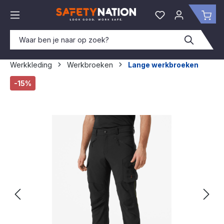
hoofdinhoud
Je hebt 0 items o
Win
Werkkleding
Werkbroeken
Lange werkbroeken
Afbeeldingengalerij overslaan
-15%