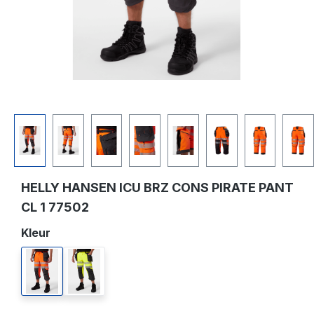
HELLY HANSEN ICU BRZ CONS PIRATE PANT
CL 1 77502
Selecteer
Kleur
269 orange/ebony
369 yellow/ebony