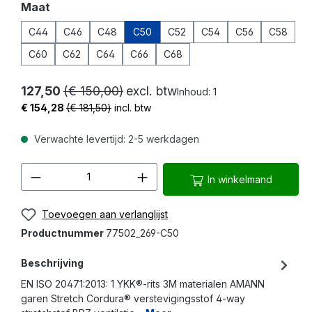
Selecteer
Maat
C44
C46
C48
C50
C52
C54
C56
C58
C60
C62
C64
C66
C68
127,50
(€ 150,00)
excl. btw
Inhoud:
1
€ 154,28
(€ 181,50)
incl. btw
Verwachte levertijd: 2-5 werkdagen
Producthoeveelheid: Voer de gewenste 
In winkelmand
Toevoegen aan verlanglijst
Productnummer
77502_269-C50
Beschrijving
EN ISO 20471:2013: 1 YKK®-rits 3M materialen AMANN
garen Stretch Cordura® verstevigingsstof 4-way