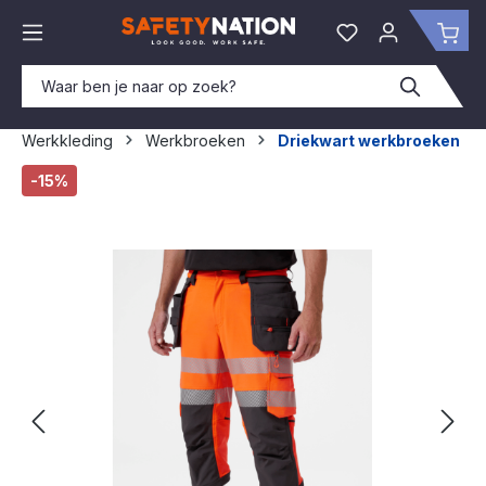
hoofdinhoud
Je hebt 0 items o
Win
Werkkleding
Werkbroeken
Driekwart werkbroeken
Afbeeldingengalerij overslaan
-15%