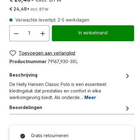
€ 24,68*
incl. BTW
Verwachte levertijd: 2-5 werkdagen
Producthoeveelheid: Voer d
In winkelmand
Toevoegen aan verlanglijst
Productnummer
79167_930-3XL
Beschrijving
De Helly Hansen Classic Polo is een essentieel
kledingstuk dat prestaties en comfort in elke
werkomgeving biedt. Als onderde…
Meer
Beoordelingen
Gratis retourneren