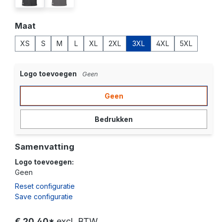
Selecteer
Maat
XS
S
M
L
XL
2XL
3XL
4XL
5XL
Logo toevoegen
Geen
Geen
Bedrukken
Samenvatting
Logo toevoegen:
Geen
Reset configuratie
Save configuratie
€ 20,40*
excl. BTW