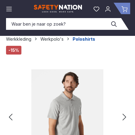
hoofdinhoud
Je hebt 0 items o
Win
Werkkleding
Werkpolo's
Poloshirts
Afbeeldingengalerij overslaan
-15%