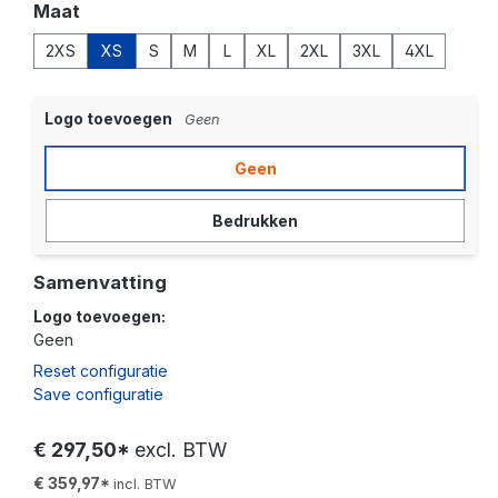
Selecteer
Maat
2XS
XS
S
M
L
XL
2XL
3XL
4XL
Logo toevoegen
Geen
Geen
Bedrukken
Samenvatting
Logo toevoegen:
Geen
Reset configuratie
Save configuratie
€ 297,50*
excl. BTW
€ 359,97*
incl. BTW