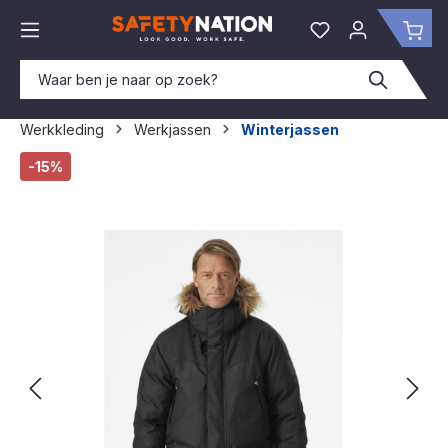
hoofdinhoud
Je hebt 0 items o
Win
Werkkleding
Werkjassen
Winterjassen
Afbeeldingengalerij overslaan
-15%