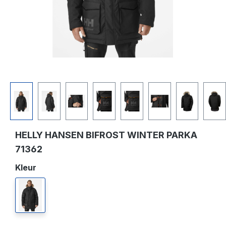
HELLY HANSEN BIFROST WINTER PARKA
71362
Selecteer
Kleur
990 black