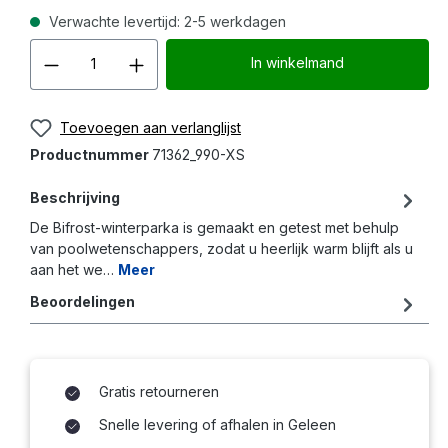
Verwachte levertijd: 2-5 werkdagen
Producthoeveelheid: Voer d
In winkelmand
Toevoegen aan verlanglijst
Productnummer
71362_990-XS
Beschrijving
De Bifrost-winterparka is gemaakt en getest met behulp
van poolwetenschappers, zodat u heerlijk warm blijft als u
aan het we…
Meer
Beoordelingen
Gratis retourneren
Snelle levering of afhalen in Geleen