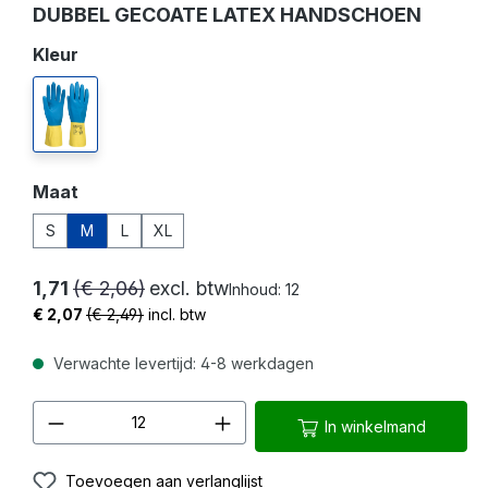
DUBBEL GECOATE LATEX HANDSCHOEN
Selecteer
Kleur
geel/blauw
Selecteer
Maat
S
M
L
XL
1,71
(€ 2,06)
excl. btw
Inhoud:
12
€ 2,07
(€ 2,49)
incl. btw
Verwachte levertijd: 4-8 werkdagen
Producthoeveelheid: Voer de gewenste 
In winkelmand
Toevoegen aan verlanglijst